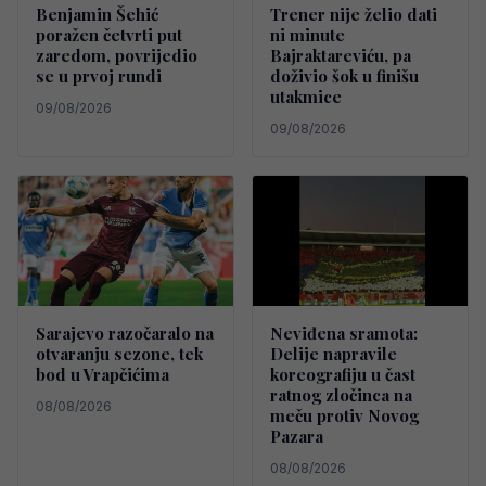
Benjamin Šehić
Trener nije želio dati
poražen četvrti put
ni minute
zaredom, povrijedio
Bajraktareviću, pa
se u prvoj rundi
doživio šok u finišu
utakmice
09/08/2026
09/08/2026
Sarajevo razočaralo na
Neviđena sramota:
otvaranju sezone, tek
Delije napravile
bod u Vrapčićima
koreografiju u čast
ratnog zločinca na
08/08/2026
meču protiv Novog
Pazara
08/08/2026