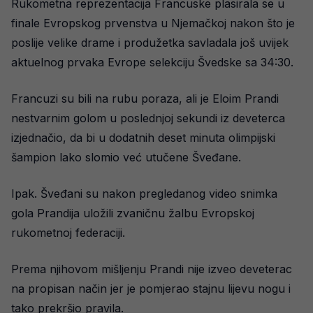
Rukometna reprezentacija Francuske plasirala se u
finale Evropskog prvenstva u Njemačkoj nakon što je
poslije velike drame i produžetka savladala još uvijek
aktuelnog prvaka Evrope selekciju Švedske sa 34:30.
Francuzi su bili na rubu poraza, ali je Eloim Prandi
nestvarnim golom u poslednjoj sekundi iz deveterca
izjednačio, da bi u dodatnih deset minuta olimpijski
šampion lako slomio već utučene Šveđane.
Ipak. Šveđani su nakon pregledanog video snimka
gola Prandija uložili zvaničnu žalbu Evropskoj
rukometnoj federaciji.
Prema njihovom mišljenju Prandi nije izveo deveterac
na propisan način jer je pomjerao stajnu lijevu nogu i
tako prekršio pravila.