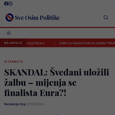
Skip
to
content
Sve Osim Politike
rotiv Novog Pazara
Zašto su najveći klub na svijetu? Real Madrid ja
NAJNOVIJE
ISTAKNUTE
SKANDAL: Šveđani uložili
žalbu – mijenja se
finalista Eura?!
Redakcija Sop
·
27/01/2024