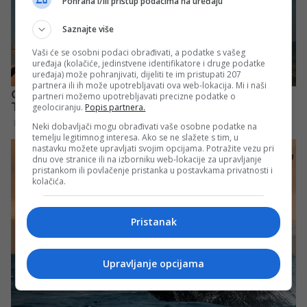
Pohrana i/ili pristup podacima na uređaju
Saznajte više
Vaši će se osobni podaci obrađivati, a podatke s vašeg
uređaja (kolačiće, jedinstvene identifikatore i druge podatke
uređaja) može pohranjivati, dijeliti te im pristupati 207
partnera ili ih može upotrebljavati ova web-lokacija. Mi i naši
partneri možemo upotrebljavati precizne podatke o
geolociranju.
Popis partnera.
Neki dobavljači mogu obrađivati vaše osobne podatke na
temelju legitimnog interesa. Ako se ne slažete s tim, u
nastavku možete upravljati svojim opcijama. Potražite vezu pri
dnu ove stranice ili na izborniku web-lokacije za upravljanje
pristankom ili povlačenje pristanka u postavkama privatnosti i
kolačića.
Pristanak
Upravljanje opcijama