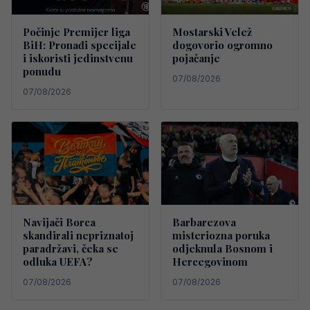
Počinje Premijer liga
Mostarski Velež
BiH: Pronađi specijale
dogovorio ogromno
i iskoristi jedinstvenu
pojačanje
ponudu
07/08/2026
07/08/2026
Navijači Borca
Barbarezova
skandirali nepriznatoj
misteriozna poruka
paradržavi, čeka se
odjeknula Bosnom i
odluka UEFA?
Hercegovinom
07/08/2026
07/08/2026