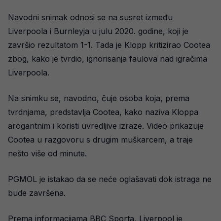
Navodni snimak odnosi se na susret između
Liverpoola i Burnleyja u julu 2020. godine, koji je
završio rezultatom 1-1. Tada je Klopp kritizirao Cootea
zbog, kako je tvrdio, ignorisanja faulova nad igračima
Liverpoola.
Na snimku se, navodno, čuje osoba koja, prema
tvrdnjama, predstavlja Cootea, kako naziva Kloppa
arogantnim i koristi uvredljive izraze. Video prikazuje
Cootea u razgovoru s drugim muškarcem, a traje
nešto više od minute.
PGMOL je istakao da se neće oglašavati dok istraga ne
bude završena.
Prema informacijama BBC Sporta, Liverpool je