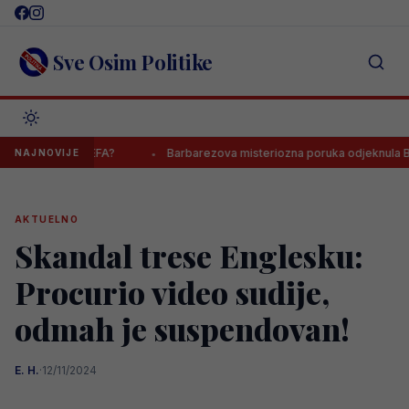
Skip
to
content
Sve Osim Politike
 odluka UEFA?
Barbarezova misteriozna poruka odjeknula Bosnom 
NAJNOVIJE
AKTUELNO
Skandal trese Englesku:
Procurio video sudije,
odmah je suspendovan!
E. H.
·
12/11/2024