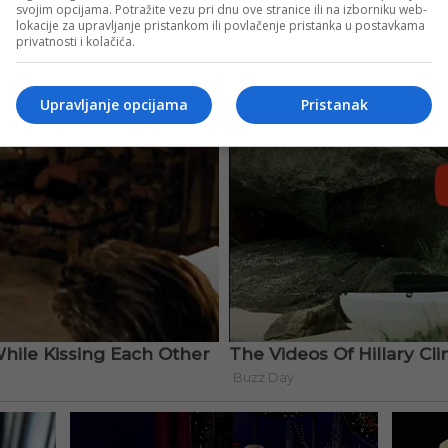
svojim opcijama. Potražite vezu pri dnu ove stranice ili na izborniku web-
lokacije za upravljanje pristankom ili povlačenje pristanka u postavkama
privatnosti i kolačića.
Upravljanje opcijama
Pristanak