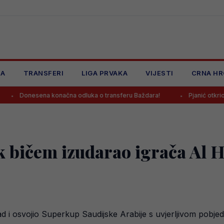
JA
TRANSFERI
LIGA PRVAKA
VIJESTI
CRNA HR
na konačna odluka o transferu Baždara!
Pjanić otkrio: “Za Kerima je
ik bičem izudarao igrača Al 
ihad i osvojio Superkup Saudijske Arabije s uvjerljivom pobj