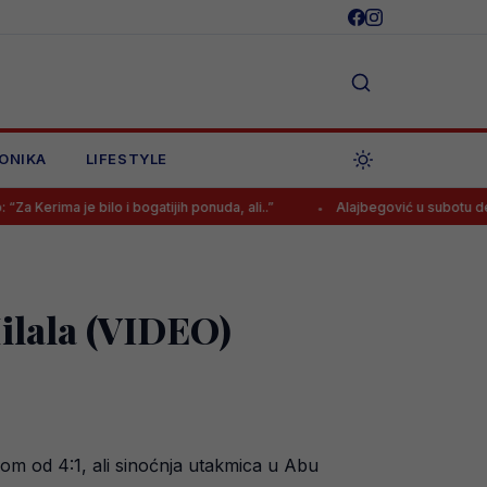
ONIKA
LIFESTYLE
 bilo i bogatijih ponuda, ali..”
Alajbegović u subotu debituje za Juv
Hilala (VIDEO)
edom od 4:1, ali sinoćnja utakmica u Abu