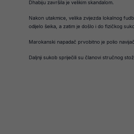
Dhabiju završila je velikim skandalom.
Nakon utakmice, velika zvijezda lokalnog fud
odijelo šeika, a zatim je došlo i do fizičkog suk
Marokanski napadač prvobitno je polio navijača
Daljnji sukob spriječili su članovi stručnog sto