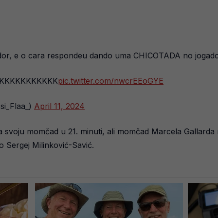
cedor, e o cara respondeu dando uma CHICOTADA no jogad
KKKKKKKKKKKK
pic.twitter.com/nwcrEEoGYE
i_Flaa_)
April 11, 2024
za svoju momčad u 21. minuti, ali momčad Marcela Gallarda 
o Sergej Milinković-Savić.