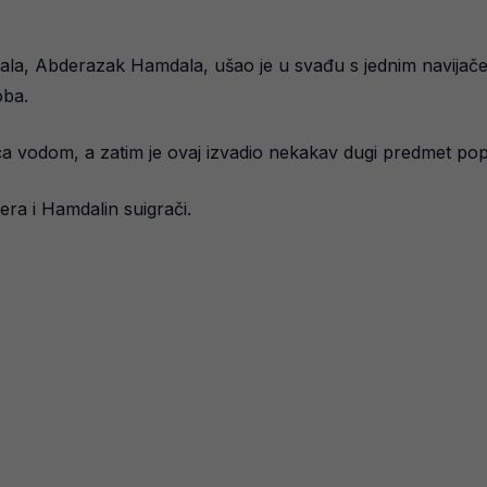
bala, Abderazak Hamdala, ušao je u svađu s jednim navijače
oba.
 vodom, a zatim je ovaj izvadio nekakav dugi predmet poput
žera i Hamdalin suigrači.