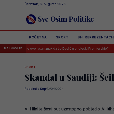
Skip
Četvrtak, 6. Augusta 2026.
to
content
Sve Osim Politike
POČETNA
SPORT
BH. REPREZENTACI
Da li je ovo jasan znak da će Dedić u engleski Premiership?!
Donese
NAJNOVIJE
SPORT
Skandal u Saudiji: Še
Redakcija Sop
·
12/04/2024
Al Hilal je šesti put uzastopno pobijedio Al It