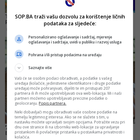
SOP.BA traži vašu dozvolu za korištenje ličnih
podataka za sljedeće:
Personalizirano oglašavanje i sadržaj, mjerenje
oglašavanja i sadržaja, uvidi u publiku i razvoj usluga
Pohrana i/ili pristup podacima na uređaju
Saznajte više
Vaši će se osobni podaci obrađivati, a podatke s vašeg
uređaja (kolačiće, jedinstvene identifikatore i druge podatke
uređaja) može pohranjivati, dijeliti te im pristupati 207
partnera ili ih može upotrebljavati ova web-lokacija. Mi i naši
partneri možemo upotrebljavati precizne podatke o
geolociranju.
Popis partnera.
Neki dobavljači mogu obrađivati vaše osobne podatke na
temelju legitimnog interesa. Ako se ne slažete s tim, u
nastavku možete upravljati svojim opcijama. Potražite vezu pri
dnu ove stranice ili na izborniku web-lokacije za upravljanje
pristankom ili povlačenje pristanka u postavkama privatnosti i
kolačića.