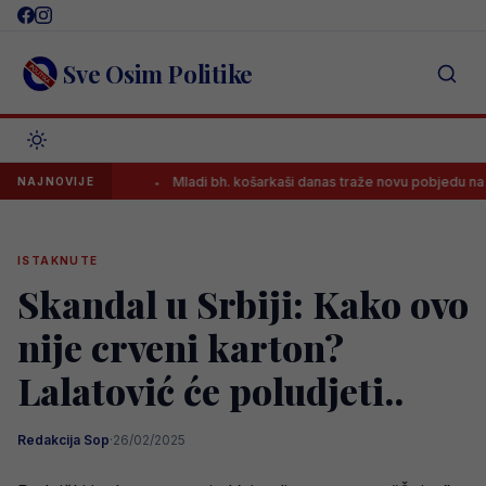
Skip
to
content
Sve Osim Politike
alzburga
Mladi bh. košarkaši danas traže novu pobjedu na Eurobask
NAJNOVIJE
ISTAKNUTE
Skandal u Srbiji: Kako ovo
nije crveni karton?
Lalatović će poludjeti..
Redakcija Sop
·
26/02/2025