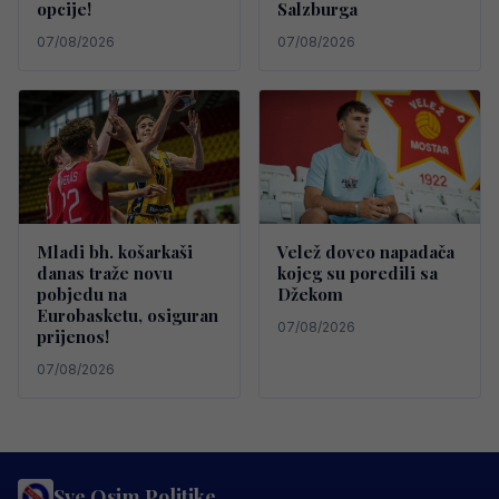
opcije!
Salzburga
07/08/2026
07/08/2026
Mladi bh. košarkaši
Velež doveo napadača
danas traže novu
kojeg su poredili sa
pobjedu na
Džekom
Eurobasketu, osiguran
07/08/2026
prijenos!
07/08/2026
Sve Osim Politike