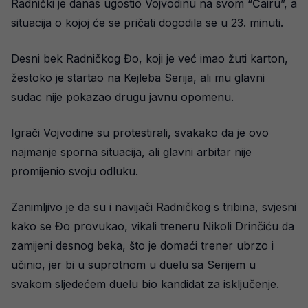
Radnički je danas ugostio Vojvodinu na svom “Čairu”, a
situacija o kojoj će se pričati dogodila se u 23. minuti.
Desni bek Radničkog Đo, koji je već imao žuti karton,
žestoko je startao na Kejleba Serija, ali mu glavni
sudac nije pokazao drugu javnu opomenu.
Igrači Vojvodine su protestirali, svakako da je ovo
najmanje sporna situacija, ali glavni arbitar nije
promijenio svoju odluku.
Zanimljivo je da su i navijači Radničkog s tribina, svjesni
kako se Đo provukao, vikali treneru Nikoli Drinčiću da
zamijeni desnog beka, što je domaći trener ubrzo i
učinio, jer bi u suprotnom u duelu sa Serijem u
svakom sljedećem duelu bio kandidat za isključenje.