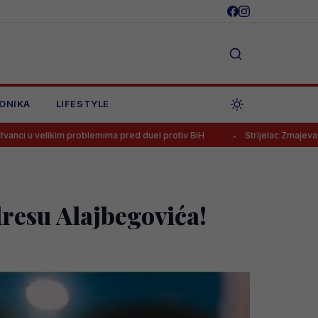
ONIKA
LIFESTYLE
 problemima pred duel protiv BiH
Strijelac Zmajeva na Mundijalu seli
esu Alajbegovića!