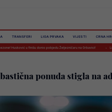
JA
TRANSFERI
LIGA PRVAKA
VIJESTI
CRNA HR
 finišu donio pobjedu Željezničaru na Grbavici!
Litvanci u velikim
tična ponuda stigla na adr