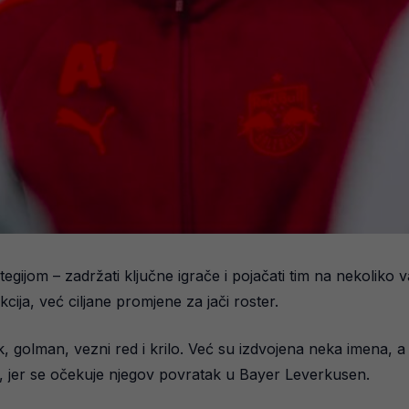
rategijom – zadržati ključne igrače i pojačati tim na nekolik
cija, već ciljane promjene za jači roster.
bek, golman, vezni red i krilo. Već su izdvojena neka imena, 
ez, jer se očekuje njegov povratak u Bayer Leverkusen.