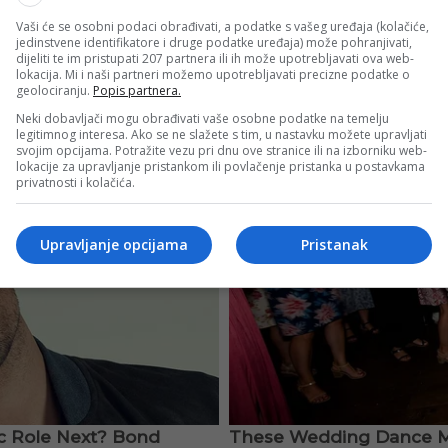
Vaši će se osobni podaci obrađivati, a podatke s vašeg uređaja (kolačiće,
jedinstvene identifikatore i druge podatke uređaja) može pohranjivati,
dijeliti te im pristupati 207 partnera ili ih može upotrebljavati ova web-
lokacija. Mi i naši partneri možemo upotrebljavati precizne podatke o
geolociranju.
Popis partnera.
Neki dobavljači mogu obrađivati vaše osobne podatke na temelju
legitimnog interesa. Ako se ne slažete s tim, u nastavku možete upravljati
svojim opcijama. Potražite vezu pri dnu ove stranice ili na izborniku web-
lokacije za upravljanje pristankom ili povlačenje pristanka u postavkama
privatnosti i kolačića.
Upravljanje opcijama
Pristanak