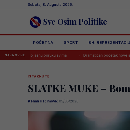
Skip
Subota, 8. Augusta 2026.
to
content
Sve Osim Politike
POČETNA
SPORT
BH. REPREZENTACI
ao jasnu poruku svima
Dramatičan početak nove sezone! Husković u
NAJNOVIJE
ISTAKNUTE
SLATKE MUKE – Bombas
Kenan Hećimović
·
05/05/2026