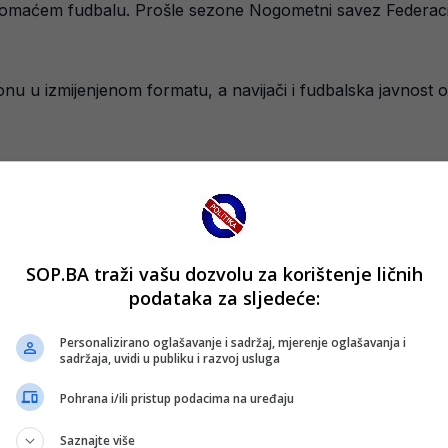
domaćem fudbalu. Prošle sezone Nogometni savez Federacije
nu u izmijenjenom formatu, a navijači i fudbalska javnost o
SOP.BA traži vašu dozvolu za korištenje ličnih
podataka za sljedeće:
Personalizirano oglašavanje i sadržaj, mjerenje oglašavanja i
sadržaja, uvidi u publiku i razvoj usluga
Pohrana i/ili pristup podacima na uređaju
Saznajte više