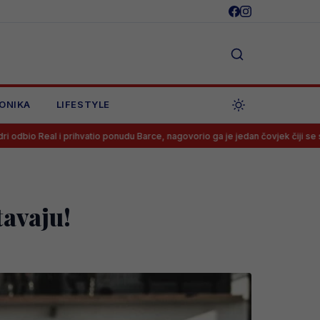
ONIKA
LIFESTYLE
hvatio ponudu Barce, nagovorio ga je jedan čovjek čiji se savjet mora slušati
tavaju!