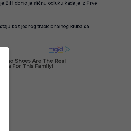
 BiH donio je sličnu odluku kada je iz Prve
staju bez jednog tradicionalnog kluba sa