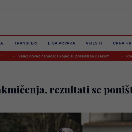
JA
TRANSFERI
LIGA PRVAKA
VIJESTI
CRNA HR
veo napadača kojeg su poredili sa Džekom
Rodri odbio Real i pri
akmičenja, rezultati se poniš