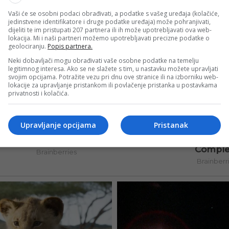
Vaši će se osobni podaci obrađivati, a podatke s vašeg uređaja (kolačiće,
jedinstvene identifikatore i druge podatke uređaja) može pohranjivati,
dijeliti te im pristupati 207 partnera ili ih može upotrebljavati ova web-
lokacija. Mi i naši partneri možemo upotrebljavati precizne podatke o
geolociranju.
Popis partnera.
Neki dobavljači mogu obrađivati vaše osobne podatke na temelju
legitimnog interesa. Ako se ne slažete s tim, u nastavku možete upravljati
svojim opcijama. Potražite vezu pri dnu ove stranice ili na izborniku web-
lokacije za upravljanje pristankom ili povlačenje pristanka u postavkama
privatnosti i kolačića.
Upravljanje opcijama
Pristanak