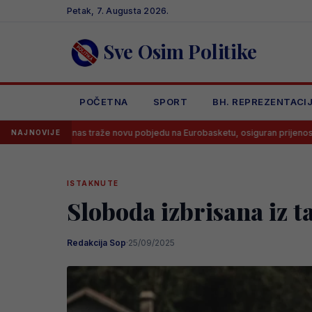
Skip
Petak, 7. Augusta 2026.
to
content
Sve Osim Politike
POČETNA
SPORT
BH. REPREZENTACI
as traže novu pobjedu na Eurobasketu, osiguran prijenos!
Velež do
NAJNOVIJE
ISTAKNUTE
Sloboda izbrisana iz t
Redakcija Sop
·
25/09/2025