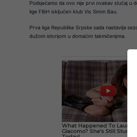
Podsjećamo da ovo nije prvi ovakav slučaj u 
lige FBiH isključen klub Vis Simm Bau.
Prva liga Republike Srpske sada nastavlja sezo
dužom istorijom u domaćim takmičenjima.