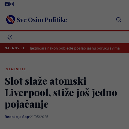
Skip
to
content
Sve Osim Politike
klupi Željezničara nakon pobjede poslao jasnu poruku svima
Dramat
NAJNOVIJE
ISTAKNUTE
Slot slaže atomski
Liverpool, stiže još jedno
pojačanje
Redakcija Sop
·
21/05/2025