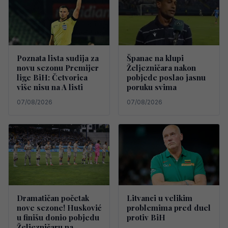
Poznata lista sudija za
Španac na klupi
novu sezonu Premijer
Željezničara nakon
lige BiH: Četvorica
pobjede poslao jasnu
više nisu na A listi
poruku svima
07/08/2026
07/08/2026
Dramatičan početak
Litvanci u velikim
nove sezone! Husković
problemima pred duel
u finišu donio pobjedu
protiv BiH
Željezničaru na