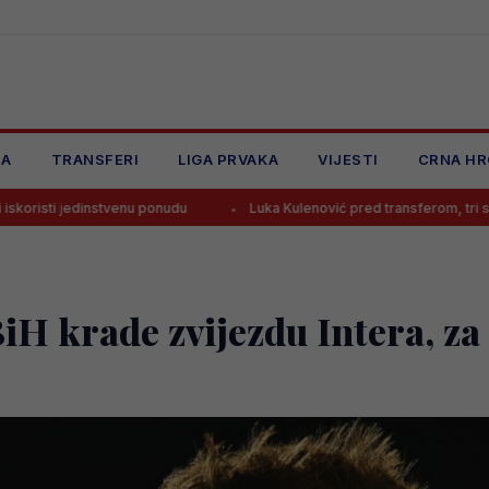
JA
TRANSFERI
LIGA PRVAKA
VIJESTI
CRNA HR
venu ponudu
Luka Kulenović pred transferom, tri su opcije!
H krade zvijezdu Intera, za 