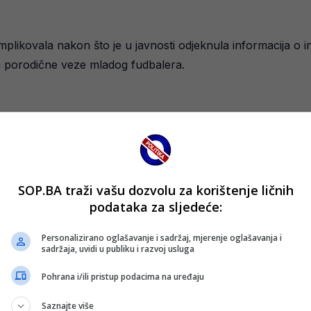
likovala nakon što je u javnosti odjeknula informacija o in
a porodične veze mladog fudbalera.
SOP.BA traži vašu dozvolu za korištenje ličnih
podataka za sljedeće:
Personalizirano oglašavanje i sadržaj, mjerenje oglašavanja i
sadržaja, uvidi u publiku i razvoj usluga
Pohrana i/ili pristup podacima na uređaju
ija, u tamošnjim medijima se sada tvrdi da se situacija mije
e budućnosti.
Saznajte više