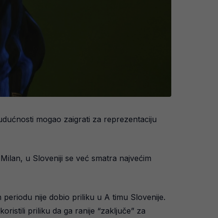
budućnosti mogao zaigrati za reprezentaciju
 Milan, u Sloveniji se već smatra najvećim
periodu nije dobio priliku u A timu Slovenije.
ristili priliku da ga ranije “zaključe” za