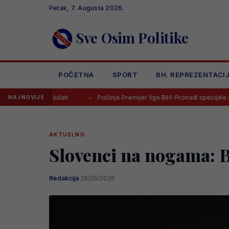
Skip
Petak, 7. Augusta 2026.
to
content
Sve Osim Politike
POČETNA
SPORT
BH. REPREZENTACI
šati
Počinje Premijer liga BiH: Pronađi specijale i iskoristi jedinst
NAJNOVIJE
AKTUELNO
Slovenci na nogama: Bi
Redakcija
·
26/05/2026