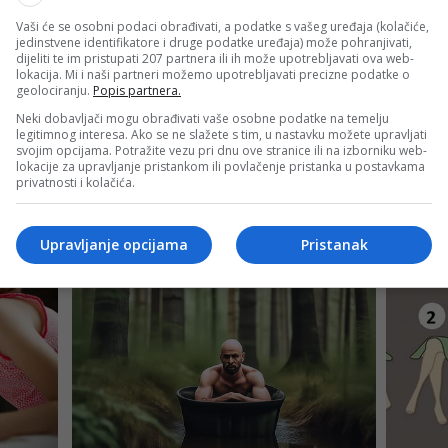
Vaši će se osobni podaci obrađivati, a podatke s vašeg uređaja (kolačiće,
oca Stipe Topalovića, koji je na društvenim mrežama označi
jedinstvene identifikatore i druge podatke uređaja) može pohranjivati,
dijeliti te im pristupati 207 partnera ili ih može upotrebljavati ova web-
e. Taj potez u Sloveniji je protumačen kao signal da se stvari
lokacija. Mi i naši partneri možemo upotrebljavati precizne podatke o
geolociranju.
Popis partnera.
Neki dobavljači mogu obrađivati vaše osobne podatke na temelju
legitimnog interesa. Ako se ne slažete s tim, u nastavku možete upravljati
 sve glasnije potencira mogućnost njegovog dolaska, dok se
svojim opcijama. Potražite vezu pri dnu ove stranice ili na izborniku web-
lokacije za upravljanje pristankom ili povlačenje pristanka u postavkama
nalni tim.
privatnosti i kolačića.
Upravljanje opcijama
Pristanak