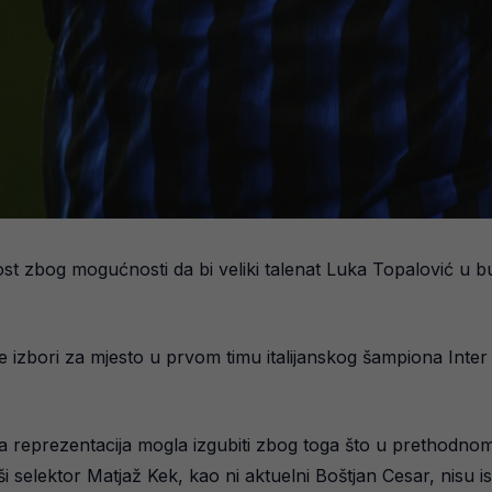
tost zbog mogućnosti da bi veliki talenat Luka Topalović u 
se izbori za mjesto u prvom timu italijanskog šampiona Inter
ga reprezentacija mogla izgubiti zbog toga što u prethodnom 
 selektor Matjaž Kek, kao ni aktuelni Boštjan Cesar, nisu isko