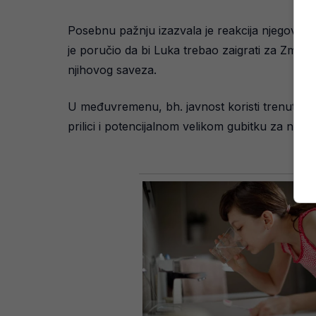
Posebnu pažnju izazvala je reakcija njegovog 
je poručio da bi Luka trebao zaigrati za Zmajev
njihovog saveza.
U međuvremenu, bh. javnost koristi trenutak i
prilici i potencijalnom velikom gubitku za nacio