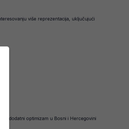
teresovanju više reprezentacija, uključujući
nja, a dodatni optimizam u Bosni i Hercegovini