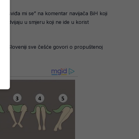
o “sviđa mi se” na komentar navijača BiH koji
 odvijaju u smjeru koji ne ide u korist
 u Sloveniji sve češće govori o propuštenoj