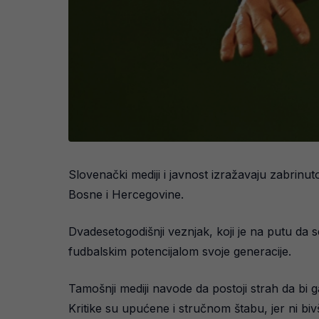
Slovenački mediji i javnost izražavaju zabrinu
Bosne i Hercegovine.
Dvadesetogodišnji veznjak, koji je na putu da 
fudbalskim potencijalom svoje generacije.
Tamošnji mediji navode da postoji strah da bi 
Kritike su upućene i stručnom štabu, jer ni bivši