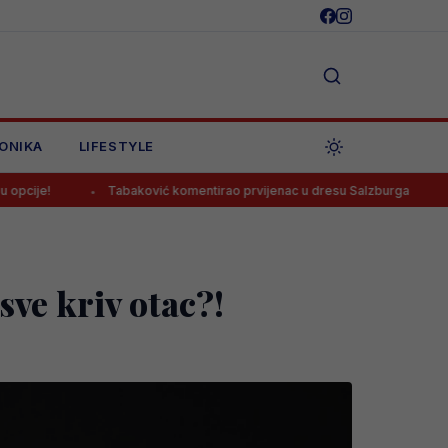
ONIKA
LIFESTYLE
Tabaković komentirao prvijenac u dresu Salzburga
Mladi bh. košar
sve kriv otac?!