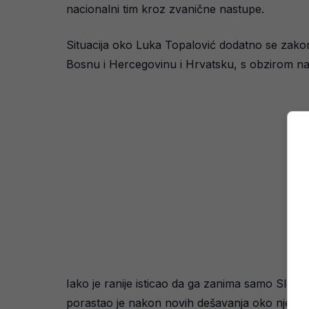
nacionalni tim kroz zvanične nastupe.
Situacija oko Luka Topalović dodatno se zakomp
Bosnu i Hercegovinu i Hrvatsku, s obzirom n
Iako je ranije isticao da ga zanima samo Sloven
porastao je nakon novih dešavanja oko njegov