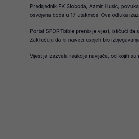
Predsjednik FK Sloboda, Azmir Husić, povukao j
osvojena boda u 17 utakmica. Ova odluka izazva
Portal SPORTbible prenio je vijest, ističući da
Zaključuju da bi najveći uspjeh bio izbjegavanje
Vijest je izazvala reakcije navijača, od kojih 