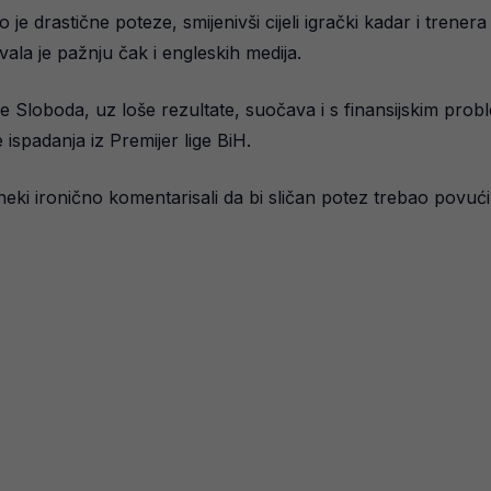
e drastične poteze, smijenivši cijeli igrački kadar i trener
la je pažnju čak i engleskih medija.
 se Sloboda, uz loše rezultate, suočava i s finansijskim pro
 ispadanja iz Premijer lige BiH.
su neki ironično komentarisali da bi sličan potez trebao povuć