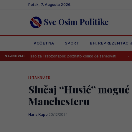
Skip
Petak, 7. Augusta 2026.
to
content
Sve Osim Politike
POČETNA
SPORT
BH. REPREZENTACI
otpisao za Trabzonspor, poznato koliko će zarađivati
Poznato koli
NAJNOVIJE
ISTAKNUTE
Slučaj “Husić” moguć i
Manchesteru
Haris Kapo
·
20/12/2024