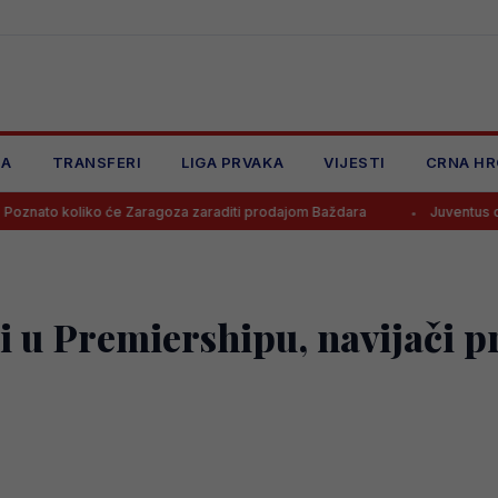
JA
TRANSFERI
LIGA PRVAKA
VIJESTI
CRNA HR
ko će Zaragoza zaraditi prodajom Baždara
Juventus odbio ponudu 
 u Premiershipu, navijači pri