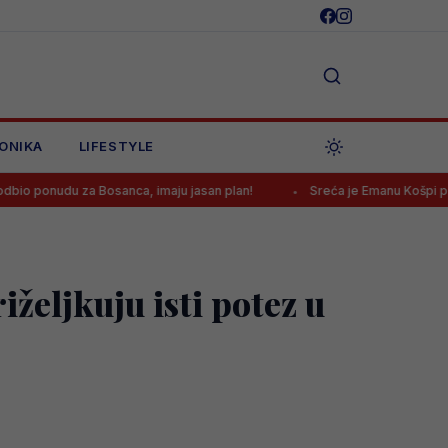
ONIKA
LIFESTYLE
za Bosanca, imaju jasan plan!
Sreća je Emanu Košpi ponovo okrenu
željkuju isti potez u