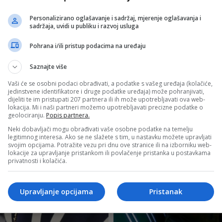
Personalizirano oglašavanje i sadržaj, mjerenje oglašavanja i
sadržaja, uvidi u publiku i razvoj usluga
Pohrana i/ili pristup podacima na uređaju
Saznajte više
Vaši će se osobni podaci obrađivati, a podatke s vašeg uređaja (kolačiće,
jedinstvene identifikatore i druge podatke uređaja) može pohranjivati,
dijeliti te im pristupati 207 partnera ili ih može upotrebljavati ova web-
lokacija. Mi i naši partneri možemo upotrebljavati precizne podatke o
geolociranju.
Popis partnera.
Neki dobavljači mogu obrađivati vaše osobne podatke na temelju
legitimnog interesa. Ako se ne slažete s tim, u nastavku možete upravljati
svojim opcijama. Potražite vezu pri dnu ove stranice ili na izborniku web-
lokacije za upravljanje pristankom ili povlačenje pristanka u postavkama
privatnosti i kolačića.
Upravljanje opcijama
Pristanak