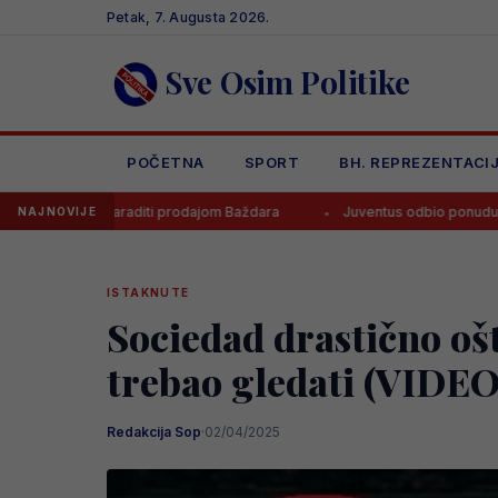
Skip
Petak, 7. Augusta 2026.
to
content
Sve Osim Politike
POČETNA
SPORT
BH. REPREZENTACI
araditi prodajom Baždara
Juventus odbio ponudu za Bosanca, imaju
NAJNOVIJE
ISTAKNUTE
Sociedad drastično ošt
trebao gledati (VIDEO
Redakcija Sop
·
02/04/2025