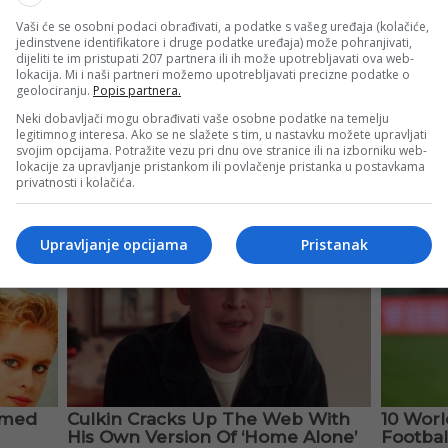
Vaši će se osobni podaci obrađivati, a podatke s vašeg uređaja (kolačiće,
jedinstvene identifikatore i druge podatke uređaja) može pohranjivati,
dijeliti te im pristupati 207 partnera ili ih može upotrebljavati ova web-
lokacija. Mi i naši partneri možemo upotrebljavati precizne podatke o
geolociranju.
Popis partnera.
Neki dobavljači mogu obrađivati vaše osobne podatke na temelju
legitimnog interesa. Ako se ne slažete s tim, u nastavku možete upravljati
svojim opcijama. Potražite vezu pri dnu ove stranice ili na izborniku web-
lokacije za upravljanje pristankom ili povlačenje pristanka u postavkama
privatnosti i kolačića.
Upravljanje opcijama
Pristanak