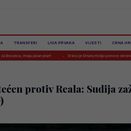
JA
TRANSFERI
LIGA PRVAKA
VIJESTI
CRNA HR
 jasan plan!
Sreća je Emanu Košpi ponovo okrenula leđa
ećen protiv Reala: Sudija za
)