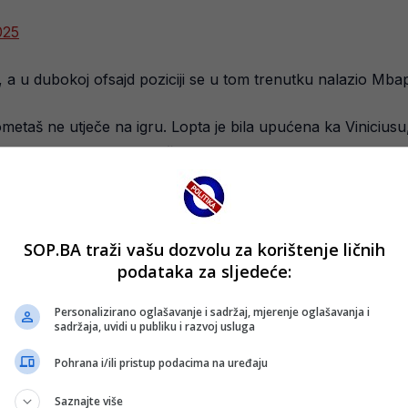
025
, a u dubokoj ofsajd poziciji se u tom trenutku nalazio Mba
ometaš ne utječe na igru. Lopta je bila upućena ka Viniciusu
 pozicije, no on to nije učinio.
efanzivca Sociedada Igora Zubeldiju koji je na trenutak zast
SOP.BA traži vašu dozvolu za korištenje ličnih
podataka za sljedeće:
io korner iz kojeg je Real stigao do gola, prenosi Klix.
Personalizirano oglašavanje i sadržaj, mjerenje oglašavanja i
sadržaja, uvidi u publiku i razvoj usluga
Pohrana i/ili pristup podacima na uređaju
Saznajte više