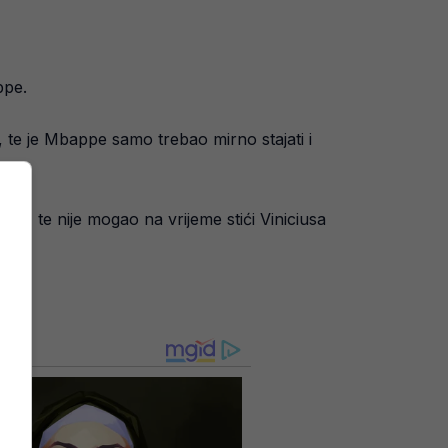
ppe.
, te je Mbappe samo trebao mirno stajati i
ao, te nije mogao na vrijeme stići Viniciusa