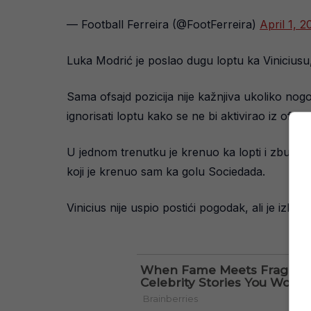
— Football Ferreira (@FootFerreira)
April 1, 2
Luka Modrić je poslao dugu loptu ka Viniciusu
Sama ofsajd pozicija nije kažnjiva ukoliko nog
ignorisati loptu kako se ne bi aktivirao iz ofsajd
U jednom trenutku je krenuo ka lopti i zbunio d
koji je krenuo sam ka golu Sociedada.
Vinicius nije uspio postići pogodak, ali je izbor