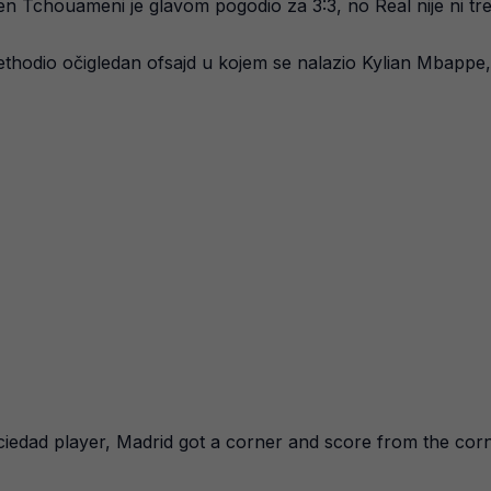
en Tchouameni je glavom pogodio za 3:3, no Real nije ni treb
prethodio očigledan ofsajd u kojem se nalazio Kylian Mbappe,
iedad player, Madrid got a corner and score from the cor