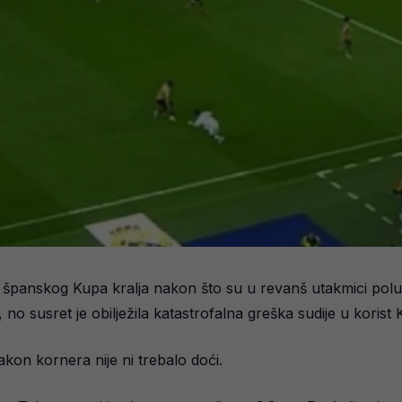
e španskog Kupa kralja nakon što su u revanš utakmici poluf
no susret je obilježila katastrofalna greška sudije u korist K
kon kornera nije ni trebalo doći.