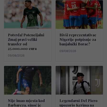
Potvrda! Potencijalni
Bivši reprezentativac
Zmaj pravi veliki
Nigerije potpisuje za
transfer od
banjalučki Borac?
25.000.000 eura
09/08/2026
09/08/2026
Nije imao mjesta kod
Legendarni Del Piero
Barbareza, sinoć je
upozorio Kerima na