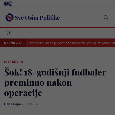
Skip
to
content
Sve Osim Politike
jesta kod Barbareza, sinoć je postigao hat-trick i prvi je strijelac HNL-a
NAJNOVIJE
ISTAKNUTE
Šok! 18-godišnji fudbaler
preminuo nakon
operacije
Haris Kapo
·
26/06/2025