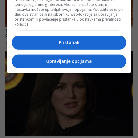
temelju legitimnog interesa. Ako se ne slažete s tim, u
nastavku možete upravljati svojim opcijama. Potražite vezu pri
dnu ove stranice ili na izborniku web-lokacije za upravljanje
pristankom ili povlačenje pristanka u postavkama privatnosti i
kolačića.
Pristanak
Upravljanje opcijama