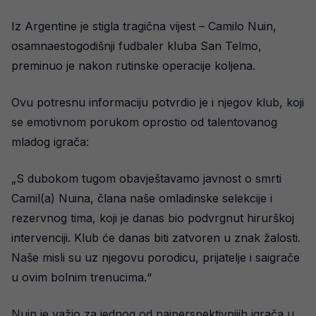
Iz Argentine je stigla tragična vijest – Camilo Nuin,
osamnaestogodišnji fudbaler kluba San Telmo,
preminuo je nakon rutinske operacije koljena.
Ovu potresnu informaciju potvrdio je i njegov klub, koji
se emotivnom porukom oprostio od talentovanog
mladog igrača:
„S dubokom tugom obavještavamo javnost o smrti
Camil(a) Nuina, člana naše omladinske selekcije i
rezervnog tima, koji je danas bio podvrgnut hirurškoj
intervenciji. Klub će danas biti zatvoren u znak žalosti.
Naše misli su uz njegovu porodicu, prijatelje i saigrače
u ovim bolnim trenucima.“
Nuin je važio za jednog od najperspektivnijih igrača u