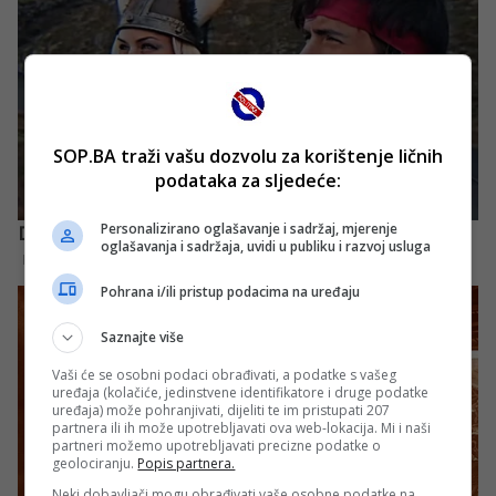
SOP.BA traži vašu dozvolu za korištenje ličnih
podataka za sljedeće:
Personalizirano oglašavanje i sadržaj, mjerenje
oglašavanja i sadržaja, uvidi u publiku i razvoj usluga
Pohrana i/ili pristup podacima na uređaju
Saznajte više
Vaši će se osobni podaci obrađivati, a podatke s vašeg
uređaja (kolačiće, jedinstvene identifikatore i druge podatke
uređaja) može pohranjivati, dijeliti te im pristupati 207
partnera ili ih može upotrebljavati ova web-lokacija. Mi i naši
partneri možemo upotrebljavati precizne podatke o
geolociranju.
Popis partnera.
Neki dobavljači mogu obrađivati vaše osobne podatke na