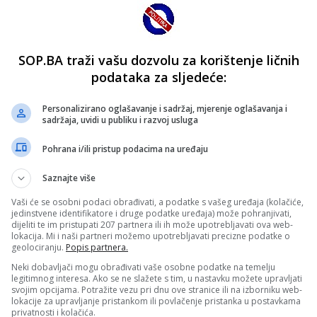
SOP.BA traži vašu dozvolu za korištenje ličnih
podataka za sljedeće:
Personalizirano oglašavanje i sadržaj, mjerenje oglašavanja i
sadržaja, uvidi u publiku i razvoj usluga
Pohrana i/ili pristup podacima na uređaju
Saznajte više
Vaši će se osobni podaci obrađivati, a podatke s vašeg uređaja (kolačiće,
jedinstvene identifikatore i druge podatke uređaja) može pohranjivati,
dijeliti te im pristupati 207 partnera ili ih može upotrebljavati ova web-
lokacija. Mi i naši partneri možemo upotrebljavati precizne podatke o
geolociranju.
Popis partnera.
Neki dobavljači mogu obrađivati vaše osobne podatke na temelju
legitimnog interesa. Ako se ne slažete s tim, u nastavku možete upravljati
svojim opcijama. Potražite vezu pri dnu ove stranice ili na izborniku web-
lokacije za upravljanje pristankom ili povlačenje pristanka u postavkama
privatnosti i kolačića.