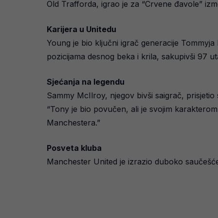
Old Trafforda, igrao je za “Crvene đavole” izmeđ
Karijera u Unitedu
Young je bio ključni igrač generacije Tommyja 
pozicijama desnog beka i krila, sakupivši 97 u
Sjećanja na legendu
Sammy McIlroy, njegov bivši saigrač, prisjetio 
“Tony je bio povučen, ali je svojim karakterom 
Manchestera.”
Posveta kluba
Manchester United je izrazio duboko saučešće Y