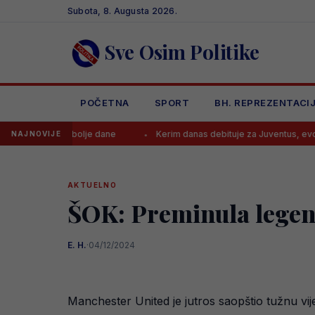
Skip
Subota, 8. Augusta 2026.
to
content
Sve Osim Politike
POČETNA
SPORT
BH. REPREZENTACI
io bolje dane
Kerim danas debituje za Juventus, evo gdje gledati u
NAJNOVIJE
AKTUELNO
ŠOK: Preminula legen
E. H.
·
04/12/2024
Manchester United je jutros saopštio tužnu vij