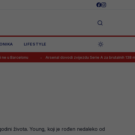
ONIKA
LIFESTYLE
nu
Arsenal dovodi zvijezdu Serie A za brutalnih 138 mil. eura?!
godini života. Young, koji je rođen nedaleko od