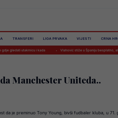
JA
TRANSFERI
LIGA PRVAKA
VIJESTI
CRNA HR
takmicu i kada
Vlahović stiže u Španiju besplatno, ali ne u Barcelo
da Manchester Uniteda..
est da je preminuo Tony Young, bivši fudbaler kluba, u 71. 