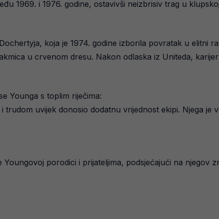
u 1969. i 1976. godine, ostavivši neizbrisiv trag u klupskoj i
Dochertyja, koja je 1974. godine izborila povratak u elitni 
takmica u crvenom dresu. Nakon odlaska iz Uniteda, karijeru 
se Younga s toplim riječima:
i trudom uvijek donosio dodatnu vrijednost ekipi. Njega je v
oungovoj porodici i prijateljima, podsjećajući na njegov zn