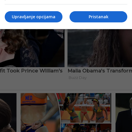
Upravljanje opcijama
Pristanak