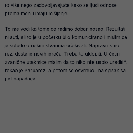
to više nego zadovoljavajuće kako se ljudi odnose
prema meni i imaju mišljenje.
To me vodi ka tome da radimo dobar posao. Rezultati
ni suti, ali to je u početku bilo komunicirano i mislim da
je suludo o nekim stvarima očekivati. Napravili smo
rez, dosta je novih igrača. Treba to uklopiti. U četiri
zvanične utakmice mislim da to niko nije uspio uraditi.”,
rekao je Barbarez, a potom se osvrnuo i na spisak sa
pet napadača: