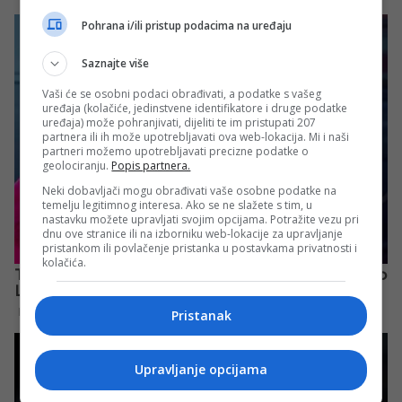
Pohrana i/ili pristup podacima na uređaju
Saznajte više
Vaši će se osobni podaci obrađivati, a podatke s vašeg
uređaja (kolačiće, jedinstvene identifikatore i druge podatke
uređaja) može pohranjivati, dijeliti te im pristupati 207
partnera ili ih može upotrebljavati ova web-lokacija. Mi i naši
partneri možemo upotrebljavati precizne podatke o
geolociranju.
Popis partnera.
Neki dobavljači mogu obrađivati vaše osobne podatke na
temelju legitimnog interesa. Ako se ne slažete s tim, u
nastavku možete upravljati svojim opcijama. Potražite vezu pri
dnu ove stranice ili na izborniku web-lokacije za upravljanje
pristankom ili povlačenje pristanka u postavkama privatnosti i
kolačića.
Pristanak
Upravljanje opcijama