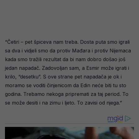
“Četiri – pet špiceva nam treba. Dosta puta smo igrali
sa dva i vidjeli smo da protiv Mađara i protiv Nijemaca
kada smo tražili rezultat da bi nam dobro došao još
jedan napadač. Zadovoljan sam, a Esmir može igrati i
krilo, “desetku”. S ove strane pet napadača je ok i
moramo se voditi činjenicom da Edin neće biti tu sto
godina. Trebamo nekoga pripremati za taj period. To
se može desiti i na zimu i ljeto. To zavisi od njega.”