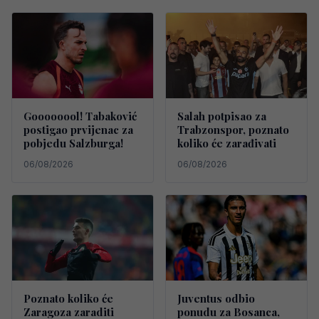
Goooooool! Tabaković
Salah potpisao za
postigao prvijenac za
Trabzonspor, poznato
pobjedu Salzburga!
koliko će zarađivati
06/08/2026
06/08/2026
Poznato koliko će
Juventus odbio
Zaragoza zaraditi
ponudu za Bosanca,