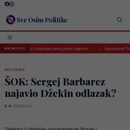
Skip
to
content
Sve Osim Politike
u, budući Zmaj imao samo jedan odgovor
Goooooool! Tabaković po
NAJNOVIJE
AKTUELNO
ŠOK: Sergej Barbarez
najavio Džekin odlazak?
E. H.
·
05/11/2024
Selektor fudbalske reprezentacije Bosne i