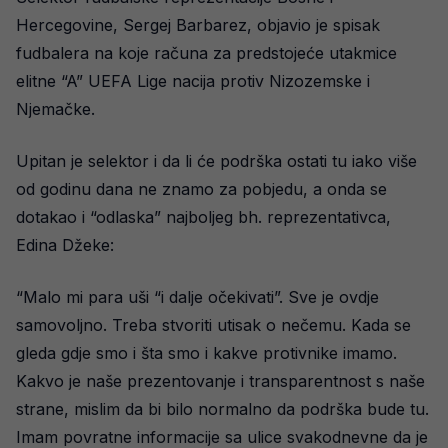
Hercegovine, Sergej Barbarez, objavio je spisak
fudbalera na koje računa za predstojeće utakmice
elitne “A” UEFA Lige nacija protiv Nizozemske i
Njemačke.
Upitan je selektor i da li će podrška ostati tu iako više
od godinu dana ne znamo za pobjedu, a onda se
dotakao i “odlaska” najboljeg bh. reprezentativca,
Edina Džeke:
“Malo mi para uši “i dalje očekivati”. Sve je ovdje
samovoljno. Treba stvoriti utisak o nečemu. Kada se
gleda gdje smo i šta smo i kakve protivnike imamo.
Kakvo je naše prezentovanje i transparentnost s naše
strane, mislim da bi bilo normalno da podrška bude tu.
Imam povratne informacije sa ulice svakodnevne da je