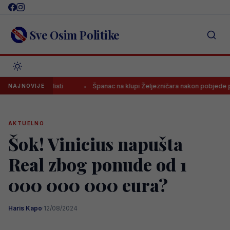
Skip
to
content
Sve Osim Politike
na A listi
Španac na klupi Željezničara nakon pobjede poslao jas
NAJNOVIJE
AKTUELNO
Šok! Vinicius napušta
Real zbog ponude od 1
000 000 000 eura?
Haris Kapo
·
12/08/2024