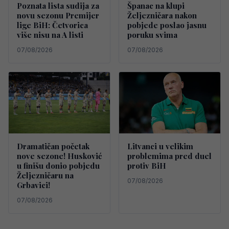
Poznata lista sudija za
Španac na klupi
novu sezonu Premijer
Željezničara nakon
lige BiH: Četvorica
pobjede poslao jasnu
više nisu na A listi
poruku svima
07/08/2026
07/08/2026
Dramatičan početak
Litvanci u velikim
nove sezone! Husković
problemima pred duel
u finišu donio pobjedu
protiv BiH
Željezničaru na
07/08/2026
Grbavici!
07/08/2026