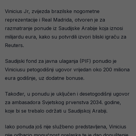
Vinicius Jr, zvijezda brazilske nogometne
reprezentacije i Real Madrida, otvoren je za
razmatranje ponude iz Saudijske Arabije koja iznosi
milijardu eura, kako su potvrdili izvori bliski igraču za
Reuters.
Saudijski fond za javna ulaganja (PIF) ponudio je
Viniciusu petogodišnji ugovor vrijedan oko 200 miliona
eura godišnje, uz dodatne bonuse.
Također, u ponudu je uključen i desetogodišnji ugovor
za ambasadora Svjetskog prvenstva 2034. godine,
koje bi se trebalo održati u Saudijskoj Arabiji.
Iako ponuda još nije službeno predstavljena, Vinicius
nije odbacio mogućnost prelaska te je dao dopuštenje