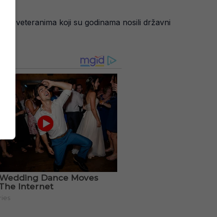
upa s veteranima koji su godinama nosili državni