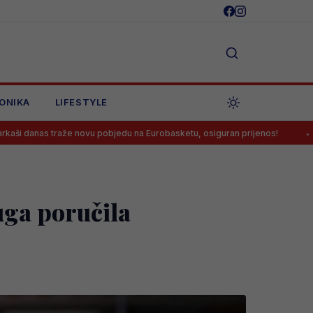
ONIKA
LIFESTYLE
ovu pobjedu na Eurobasketu, osiguran prijenos!
Velež doveo napada
uga poručila