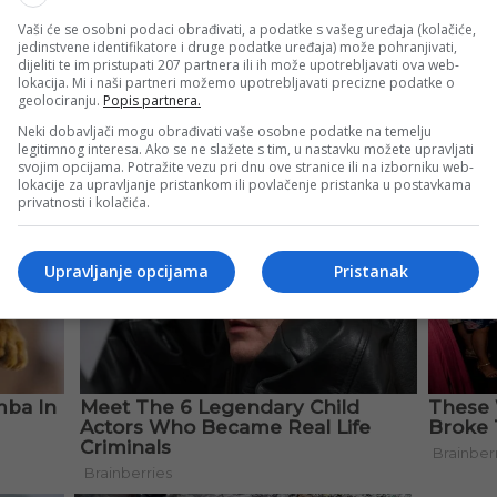
Vaši će se osobni podaci obrađivati, a podatke s vašeg uređaja (kolačiće,
jedinstvene identifikatore i druge podatke uređaja) može pohranjivati,
ri u slovenskoj reprezentaciji, ali i o načinu na koji se post
dijeliti te im pristupati 207 partnera ili ih može upotrebljavati ova web-
lokacija. Mi i naši partneri možemo upotrebljavati precizne podatke o
geolociranju.
Popis partnera.
Neki dobavljači mogu obrađivati vaše osobne podatke na temelju
legitimnog interesa. Ako se ne slažete s tim, u nastavku možete upravljati
svojim opcijama. Potražite vezu pri dnu ove stranice ili na izborniku web-
lokacije za upravljanje pristankom ili povlačenje pristanka u postavkama
privatnosti i kolačića.
Upravljanje opcijama
Pristanak