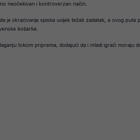
ično neočekivan i kontroverzan način.
da je skraćivanje spiska uvijek težak zadatak, a ovog puta p
lovenske košarke.
aganju tokom priprema, dodajući da i mladi igrači moraju dob