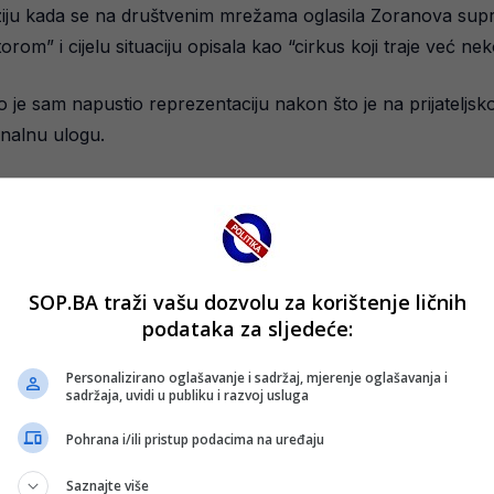
iju kada se na društvenim mrežama oglasila Zoranova supr
rom” i cijelu situaciju opisala kao “cirkus koji traje već nek
o je sam napustio reprezentaciju nakon što je na prijatel
inalnu ulogu.
ba bio kako smatraju da Zoran ne može pomoći ekipi, te da 
šao u ovoj situaciji zbog prezimena Dragić, aludirajući na
SOP.BA traži vašu dozvolu za korištenje ličnih
podataka za sljedeće:
, naglasila je da bi dugogodišnjim reprezentativcima trebalo
Personalizirano oglašavanje i sadržaj, mjerenje oglašavanja i
sadržaja, uvidi u publiku i razvoj usluga
nalnom timu.
Pohrana i/ili pristup podacima na uređaju
rečenicu ponovi sebi – napisala je Dragićeva supruga, dodijel
Saznajte više