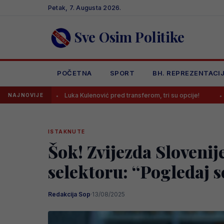
Skip
Petak, 7. Augusta 2026.
to
content
Sve Osim Politike
POČETNA
SPORT
BH. REPREZENTACI
Luka Kulenović pred transferom, tri su opcije!
Tabaković komentir
NAJNOVIJE
ISTAKNUTE
Šok! Zvijezda Slovenij
selektoru: “Pogledaj s
Redakcija Sop
·
13/08/2025