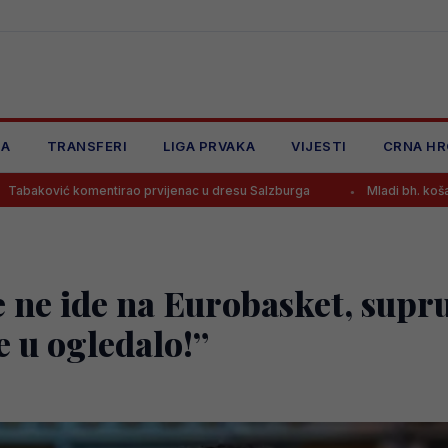
JA
TRANSFERI
LIGA PRVAKA
VIJESTI
CRNA HR
ao prvijenac u dresu Salzburga
Mladi bh. košarkaši danas traže n
e ne ide na Eurobasket, supr
e u ogledalo!”