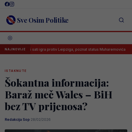
Skip
to
content
Sve Osim Politike
ds od 15 sati igra protiv Leipziga, poznat status Muharemovića
Lio
NAJNOVIJE
ISTAKNUTE
Šokantna informacija:
Baraž meč Wales – BiH
bez TV prijenosa?
Redakcija Sop
·
28/02/2026