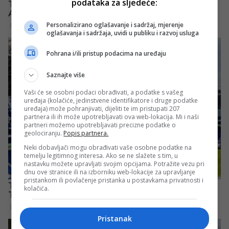
podataka za sljedeće:
Personalizirano oglašavanje i sadržaj, mjerenje
oglašavanja i sadržaja, uvidi u publiku i razvoj usluga
Pohrana i/ili pristup podacima na uređaju
Saznajte više
Vaši će se osobni podaci obrađivati, a podatke s vašeg
uređaja (kolačiće, jedinstvene identifikatore i druge podatke
uređaja) može pohranjivati, dijeliti te im pristupati 207
partnera ili ih može upotrebljavati ova web-lokacija. Mi i naši
partneri možemo upotrebljavati precizne podatke o
geolociranju.
Popis partnera.
Neki dobavljači mogu obrađivati vaše osobne podatke na
temelju legitimnog interesa. Ako se ne slažete s tim, u
nastavku možete upravljati svojim opcijama. Potražite vezu pri
dnu ove stranice ili na izborniku web-lokacije za upravljanje
pristankom ili povlačenje pristanka u postavkama privatnosti i
kolačića.
Pristanak