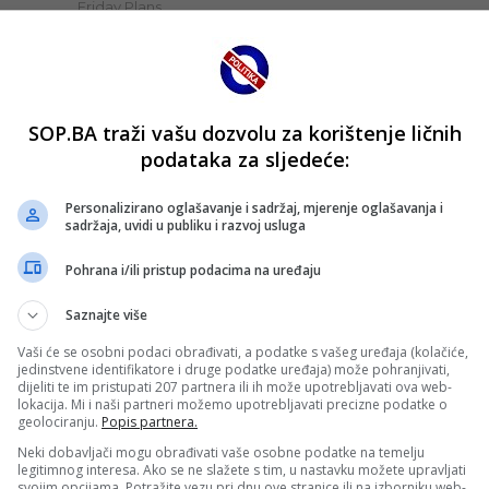
SOP.BA traži vašu dozvolu za korištenje ličnih
podataka za sljedeće:
Personalizirano oglašavanje i sadržaj, mjerenje oglašavanja i
sadržaja, uvidi u publiku i razvoj usluga
Pohrana i/ili pristup podacima na uređaju
Saznajte više
Vaši će se osobni podaci obrađivati, a podatke s vašeg uređaja (kolačiće,
jedinstvene identifikatore i druge podatke uređaja) može pohranjivati,
dijeliti te im pristupati 207 partnera ili ih može upotrebljavati ova web-
lokacija. Mi i naši partneri možemo upotrebljavati precizne podatke o
geolociranju.
Popis partnera.
Neki dobavljači mogu obrađivati vaše osobne podatke na temelju
legitimnog interesa. Ako se ne slažete s tim, u nastavku možete upravljati
svojim opcijama. Potražite vezu pri dnu ove stranice ili na izborniku web-