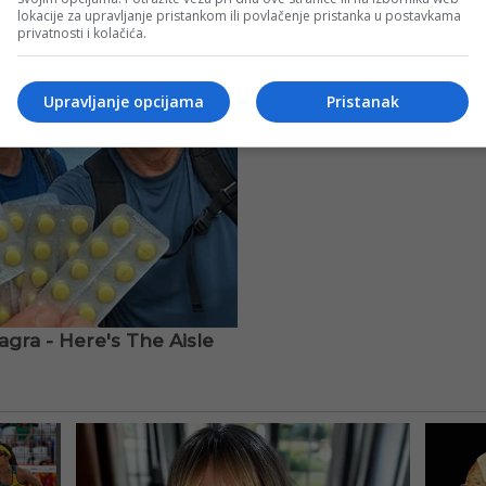
lokacije za upravljanje pristankom ili povlačenje pristanka u postavkama
privatnosti i kolačića.
Upravljanje opcijama
Pristanak