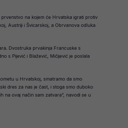
 prvenstvo na kojem će Hrvatska igrati protiv
j, Austriji i Švicarskoj, a Obrvanova odluka
stara. Dvostruka prvakinja Francuske s
 s Pijević i Blažević, Mičijević je poslala
rukometu u Hrvatskoj, smatramo da smo
tski dres za nas je čast, i stoga smo duboko
ih na ovaj način sam zatvara”, navodi se u