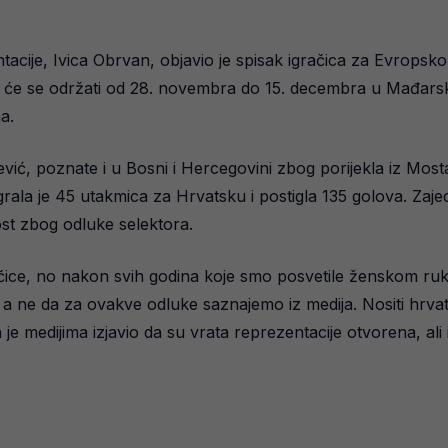
cije, Ivica Obrvan, objavio je spisak igračica za Evropsko
 će se održati od 28. novembra do 15. decembra u Mađarsko
a.
ijević, poznate i u Bosni i Hercegovini zbog porijekla iz Mo
la je 45 utakmica za Hrvatsku i postigla 135 golova. Zajedno
ost zbog odluke selektora.
račice, no nakon svih godina koje smo posvetile ženskom 
a, a ne da za ovakve odluke saznajemo iz medija. Nositi hrva
 medijima izjavio da su vrata reprezentacije otvorena, ali 