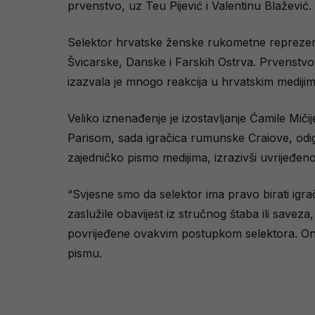
prvenstvo, uz Teu Pijević i Valentinu Blažević.
Selektor hrvatske ženske rukometne reprezenta
Švicarske, Danske i Farskih Ostrva. Prvenstvo
izazvala je mnogo reakcija u hrvatskim medijim
Veliko iznenađenje je izostavljanje Ćamile Mič
Parisom, sada igračica rumunske Craiove, odigra
zajedničko pismo medijima, izrazivši uvrijeđen
“Svjesne smo da selektor ima pravo birati ig
zaslužile obavijest iz stručnog štaba ili savez
povrijeđene ovakvim postupkom selektora. On je
pismu.