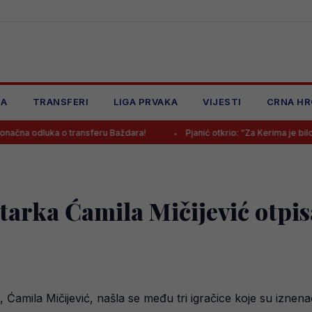
JA
TRANSFERI
LIGA PRVAKA
VIJESTI
CRNA HR
ka o transferu Baždara!
Pjanić otkrio: “Za Kerima je bilo i bogatijih 
arka Ćamila Mičijević otpis
 Ćamila Mičijević, našla se među tri igračice koje su iznen