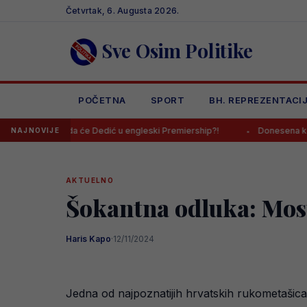
Skip
Četvrtak, 6. Augusta 2026.
to
content
Sve Osim Politike
POČETNA
SPORT
BH. REPREZENTACI
n znak da će Dedić u engleski Premiership?!
Donesena konačna odlu
NAJNOVIJE
AKTUELNO
Šokantna odluka: Most
Haris Kapo
·
12/11/2024
Jedna od najpoznatijih hrvatskih rukometašica,