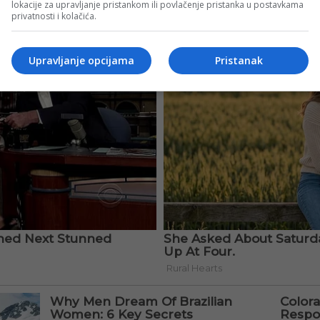
lokacije za upravljanje pristankom ili povlačenje pristanka u postavkama
privatnosti i kolačića.
Upravljanje opcijama
Pristanak