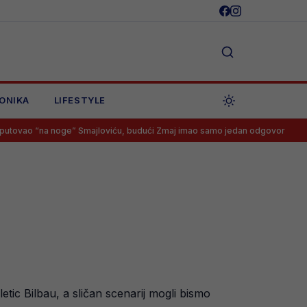
ONIKA
LIFESTYLE
oge” Smajloviću, budući Zmaj imao samo jedan odgovor
Goooooool
letic Bilbau, a sličan scenarij mogli bismo