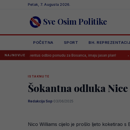
Skip
Petak, 7. Augusta 2026.
to
content
Sve Osim Politike
POČETNA
SPORT
BH. REPREZENTACI
Juventus odbio ponudu za Bosanca, imaju jasan plan!
Sreća je Ema
NAJNOVIJE
ISTAKNUTE
Šokantna odluka Nice
Redakcija Sop
·
03/06/2025
Nico Williams cijelo je prošlo ljeto koketirao s