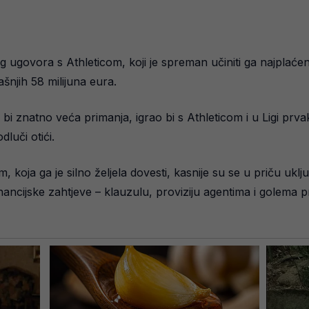
 ugovora s Athleticom, koji je spreman učiniti ga najplaćeni
šnjih 58 milijuna eura.
ao bi znatno veća primanja, igrao bi s Athleticom i u Ligi prv
luči otići.
, koja ga je silno željela dovesti, kasnije su se u priču uklj
inancijske zahtjeve – klauzulu, proviziju agentima i golema p