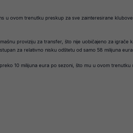
ams u ovom trenutku preskup za sve zainteresirane klubove t
ašnu proviziju za transfer, što nije uobičajeno za igrače koj
dostupan za relativno nisku odštetu od samo 58 milijuna eura
 preko 10 milijuna eura po sezoni, što mu u ovom trenutku n