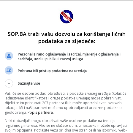
SOP.BA traži vašu dozvolu za korištenje ličnih
podataka za sljedeće:
Personalizirano oglašavanje i sadržaj, mjerenje oglašavanja i
sadržaja, uvidi u publiku i razvoj usluga
Pohrana i/ili pristup podacima na uređaju
Saznajte više
Vaši će se osobni podaci obrađivati, a podatke s vašeg uređaja (kolačiće,
jedinstvene identifikatore i druge podatke uređaja) može pohranjivati,
dijeliti te im pristupati 207 partnera ili ih može upotrebljavati ova web-
lokacija. Mi i naši partneri možemo upotrebljavati precizne podatke o
geolociranju.
Popis partnera.
Neki dobavljači mogu obrađivati vaše osobne podatke na temelju
legitimnog interesa. Ako se ne slažete s tim, u nastavku možete upravljati
svojim opcijama. Potražite vezu pri dnu ove stranice ili na izborniku web-