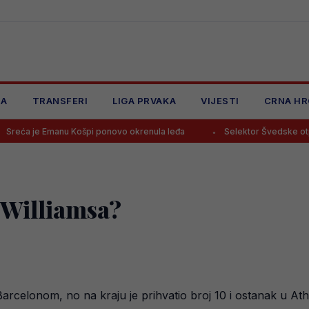
JA
TRANSFERI
LIGA PRVAKA
VIJESTI
CRNA HR
nu Košpi ponovo okrenula leđa
Selektor Švedske otputovao “na n
 Williamsa?
 Barcelonom, no na kraju je prihvatio broj 10 i ostanak u Ath