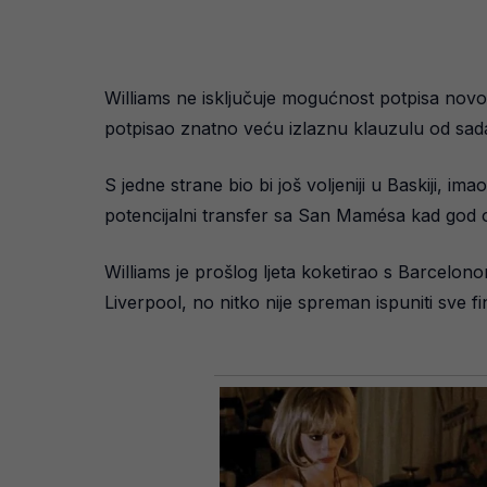
Williams ne isključuje mogućnost potpisa novog
potpisao znatno veću izlaznu klauzulu od sada
S jedne strane bio bi još voljeniji u Baskiji, im
potencijalni transfer sa San Mamésa kad god od
Williams je prošlog ljeta koketirao s Barcelonom
Liverpool, no nitko nije spreman ispuniti sve f