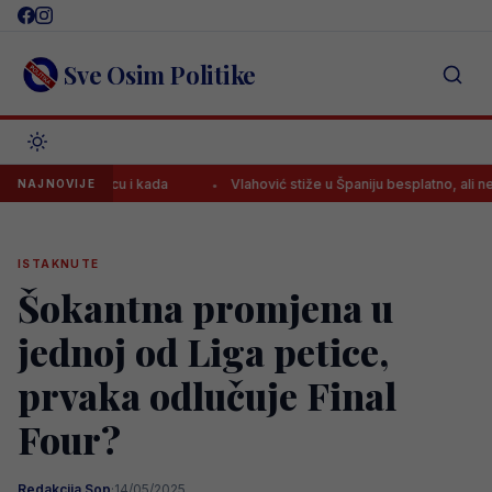
Skip
to
content
Sve Osim Politike
i utakmicu i kada
Vlahović stiže u Španiju besplatno, ali ne u Barce
NAJNOVIJE
ISTAKNUTE
Šokantna promjena u
jednoj od Liga petice,
prvaka odlučuje Final
Four?
Redakcija Sop
·
14/05/2025