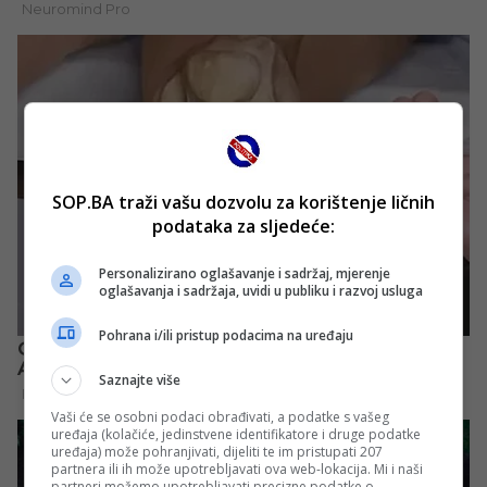
SOP.BA traži vašu dozvolu za korištenje ličnih
podataka za sljedeće:
Personalizirano oglašavanje i sadržaj, mjerenje
oglašavanja i sadržaja, uvidi u publiku i razvoj usluga
Pohrana i/ili pristup podacima na uređaju
Saznajte više
Vaši će se osobni podaci obrađivati, a podatke s vašeg
uređaja (kolačiće, jedinstvene identifikatore i druge podatke
uređaja) može pohranjivati, dijeliti te im pristupati 207
partnera ili ih može upotrebljavati ova web-lokacija. Mi i naši
partneri možemo upotrebljavati precizne podatke o