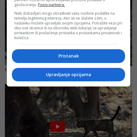
geolociranju.
Popis partnera.
Neki dobavljači mogu obrađivati vaše osobne podatke na
temelju legitimnog interesa. Ako se ne slažete s tim, u
nastavku možete upravljati svojim opcijama. Potražite vezu pri
dnu ove stranice ili na izborniku web-lokacije za upravljanje
pristankom ili povlačenje pristanka u postavkama privatnosti i
kolačića.
Pristanak
Upravljanje opcijama