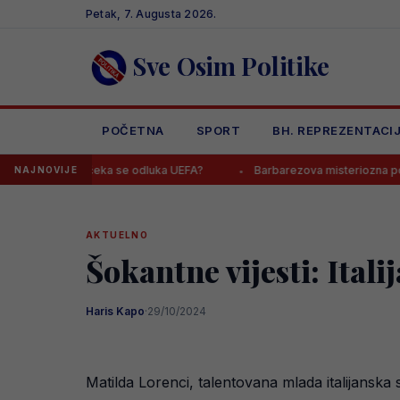
Skip
Petak, 7. Augusta 2026.
to
content
Sve Osim Politike
POČETNA
SPORT
BH. REPREZENTACI
vi, čeka se odluka UEFA?
Barbarezova misteriozna poruka odjeknu
NAJNOVIJE
AKTUELNO
Šokantne vijesti: Ital
Haris Kapo
·
29/10/2024
Matilda Lorenci, talentovana mlada italijanska 