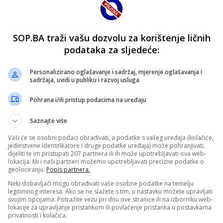
SOP.BA traži vašu dozvolu za korištenje ličnih
podataka za sljedeće:
Personalizirano oglašavanje i sadržaj, mjerenje oglašavanja i
sadržaja, uvidi u publiku i razvoj usluga
Pohrana i/ili pristup podacima na uređaju
Saznajte više
Vaši će se osobni podaci obrađivati, a podatke s vašeg uređaja (kolačiće,
jedinstvene identifikatore i druge podatke uređaja) može pohranjivati,
dijeliti te im pristupati 207 partnera ili ih može upotrebljavati ova web-
lokacija. Mi i naši partneri možemo upotrebljavati precizne podatke o
geolociranju.
Popis partnera.
Neki dobavljači mogu obrađivati vaše osobne podatke na temelju
legitimnog interesa. Ako se ne slažete s tim, u nastavku možete upravljati
svojim opcijama. Potražite vezu pri dnu ove stranice ili na izborniku web-
lokacije za upravljanje pristankom ili povlačenje pristanka u postavkama
privatnosti i kolačića.