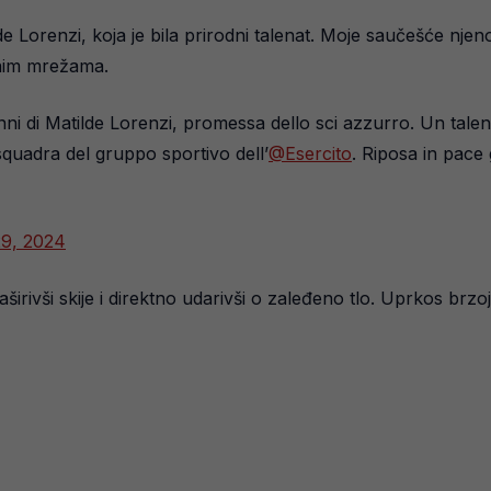
 Lorenzi, koja je bila prirodni talenat. Moje saučešće njenoj p
venim mrežama.
i di Matilde Lorenzi, promessa dello sci azzurro. Un talento
 squadra del gruppo sportivo dell’
@Esercito
. Riposa in pace
29, 2024
aširivši skije i direktno udarivši o zaleđeno tlo. Uprkos brzoj