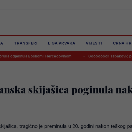
JA
TRANSFERI
LIGA PRVAKA
VIJESTI
CRNA HR
la Bosnom i Hercegovinom
Goooooool! Tabaković postigao prvijen
ijanska skijašica poginula n
skijašica, tragično je preminula u 20. godini nakon teškog 