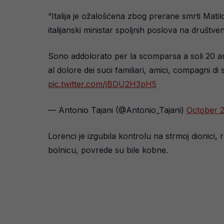
“Italija je ožalošćena zbog prerane smrti Matilde
italijanski ministar spoljnih poslova na društ
Sono addolorato per la scomparsa a soli 20 ann
al dolore dei suoi familiari, amici, compagni di
pic.twitter.com/jBDU2H3pH5
— Antonio Tajani (@Antonio_Tajani)
October 
Lorenci je izgubila kontrolu na strmoj dionici, r
bolnicu, povrede su bile kobne.