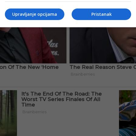
Upravljanje opcijama
Pristanak