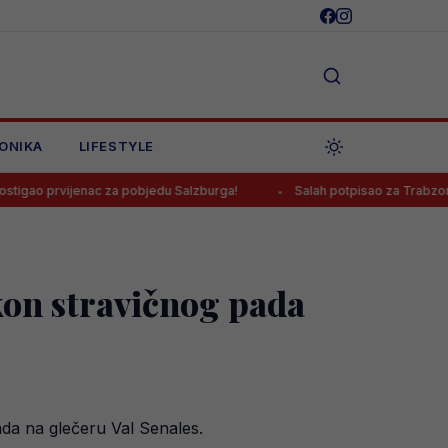
ONIKA
LIFESTYLE
ac za pobjedu Salzburga!
Salah potpisao za Trabzonspor, poznato 
akon stravičnog pada
pada na glečeru Val Senales.