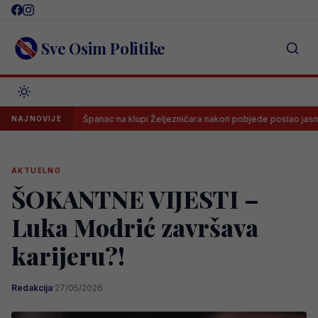
Skip
to
content
Sve Osim Politike
ti
Španac na klupi Željezničara nakon pobjede poslao jasnu poruk
NAJNOVIJE
AKTUELNO
ŠOKANTNE VIJESTI –
Luka Modrić završava
karijeru?!
Redakcija
·
27/05/2026