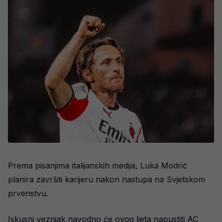
Prema pisanjima italijanskih medija, Luka Modrić
planira završiti karijeru nakon nastupa na Svjetskom
prvenstvu.
Iskusni veznjak navodno će ovog ljeta napustiti AC