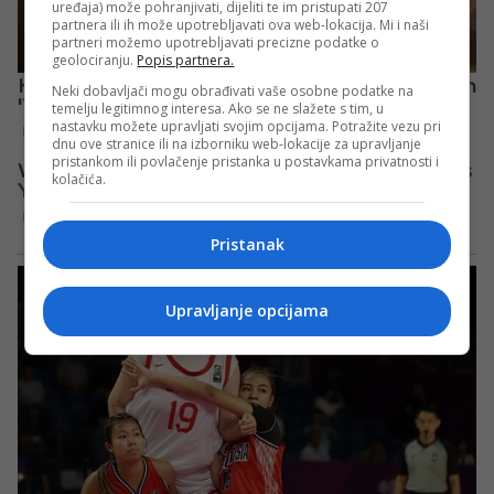
uređaja) može pohranjivati, dijeliti te im pristupati 207
partnera ili ih može upotrebljavati ova web-lokacija. Mi i naši
partneri možemo upotrebljavati precizne podatke o
geolociranju.
Popis partnera.
Neki dobavljači mogu obrađivati vaše osobne podatke na
temelju legitimnog interesa. Ako se ne slažete s tim, u
nastavku možete upravljati svojim opcijama. Potražite vezu pri
dnu ove stranice ili na izborniku web-lokacije za upravljanje
pristankom ili povlačenje pristanka u postavkama privatnosti i
kolačića.
Pristanak
Upravljanje opcijama