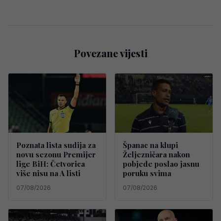
Povezane vijesti
Poznata lista sudija za
Španac na klupi
novu sezonu Premijer
Željezničara nakon
lige BiH: Četvorica
pobjede poslao jasnu
više nisu na A listi
poruku svima
07/08/2026
07/08/2026