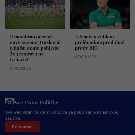
Dramatičan početak
Litvanci u velikim
nove sezone! Husković
problemima pred duel
u finišu donio pobjedu
protiv BiH
Željezničaru na
07/08/2026
Grbavici!
07/08/2026
Sve Osim Politike
PRAVILA PRIVATNOSTI
MARKETING
USLOVI KORIŠTENJA
Ova web stranica koristi kolačiće za poboljšanje korisničkog
IMPRESSUM
KONTAKT
iskustva.
© 2026 Sve Osim Politike. Sva prava zadržana.
Prihvatam