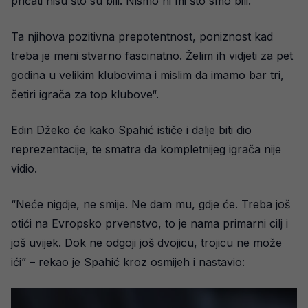
pričati nisu što su bili. Nismo ni mi što smo bili.
Ta njihova pozitivna prepotentnost, poniznost kad
treba je meni stvarno fascinatno. Želim ih vidjeti za pet
godina u velikim klubovima i mislim da imamo bar tri,
četiri igrača za top klubove“.
Edin Džeko će kako Spahić ističe i dalje biti dio
reprezentacije, te smatra da kompletnijeg igrača nije
vidio.
“Neće nigdje, ne smije. Ne dam mu, gdje će. Treba još
otići na Evropsko prvenstvo, to je nama primarni cilj i
još uvijek. Dok ne odgoji još dvojicu, trojicu ne može
ići” – rekao je Spahić kroz osmijeh i nastavio: