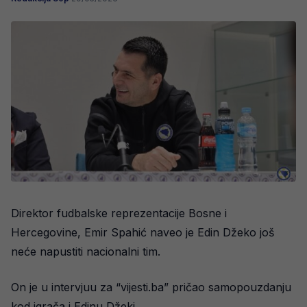
Direktor fudbalske reprezentacije Bosne i
Hercegovine, Emir Spahić naveo je Edin Džeko još
neće napustiti nacionalni tim.
On je u intervjuu za “vijesti.ba” pričao samopouzdanju
kod igrača i Edinu Džeki.