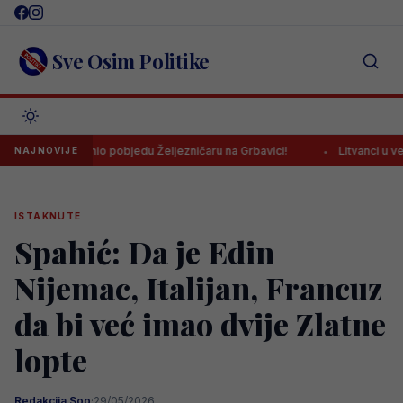
Skip
to
content
Sve Osim Politike
šu donio pobjedu Željezničaru na Grbavici!
Litvanci u velikim pro
NAJNOVIJE
ISTAKNUTE
Spahić: Da je Edin
Nijemac, Italijan, Francuz
da bi već imao dvije Zlatne
lopte
Redakcija Sop
·
29/05/2026