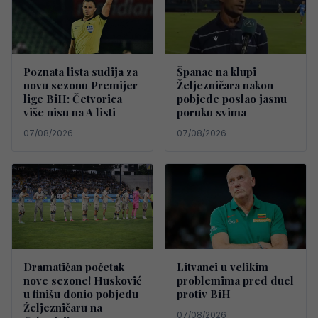
Poznata lista sudija za
Španac na klupi
novu sezonu Premijer
Željezničara nakon
lige BiH: Četvorica
pobjede poslao jasnu
više nisu na A listi
poruku svima
07/08/2026
07/08/2026
Dramatičan početak
Litvanci u velikim
nove sezone! Husković
problemima pred duel
u finišu donio pobjedu
protiv BiH
Željezničaru na
07/08/2026