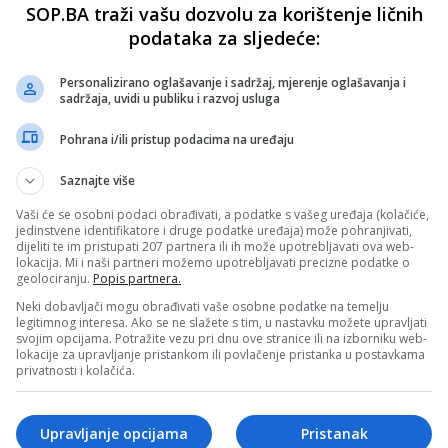
SOP.BA traži vašu dozvolu za korištenje ličnih
podataka za sljedeće:
Personalizirano oglašavanje i sadržaj, mjerenje oglašavanja i
sadržaja, uvidi u publiku i razvoj usluga
Pohrana i/ili pristup podacima na uređaju
Saznajte više
Vaši će se osobni podaci obrađivati, a podatke s vašeg uređaja (kolačiće,
jedinstvene identifikatore i druge podatke uređaja) može pohranjivati,
dijeliti te im pristupati 207 partnera ili ih može upotrebljavati ova web-
lokacija. Mi i naši partneri možemo upotrebljavati precizne podatke o
geolociranju.
Popis partnera.
Neki dobavljači mogu obrađivati vaše osobne podatke na temelju
legitimnog interesa. Ako se ne slažete s tim, u nastavku možete upravljati
svojim opcijama. Potražite vezu pri dnu ove stranice ili na izborniku web-
lokacije za upravljanje pristankom ili povlačenje pristanka u postavkama
privatnosti i kolačića.
Upravljanje opcijama
Pristanak