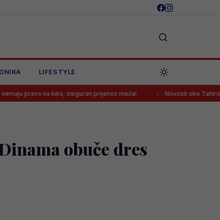
ONIKA
LIFESTYLE
na kiks, osiguran prijenos meča!
Novosti oko Tahirovića dobra vij
 Dinama obuče dres