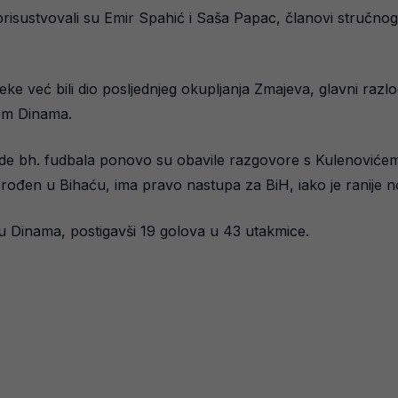
risustvovali su Emir Spahić i Saša Papac, članovi stručnog
Rijeke već bili dio posljednjeg okupljanja Zmajeva, glavni ra
em Dinama.
e bh. fudbala ponovo su obavile razgovore s Kulenovićem, 
in rođen u Bihaću, ima pravo nastupa za BiH, iako je ranije n
su Dinama, postigavši 19 golova u 43 utakmice.