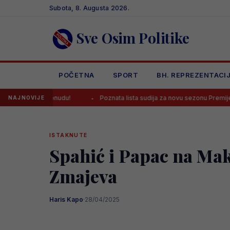
Skip
Subota, 8. Augusta 2026.
to
content
Sve Osim Politike
POČETNA
SPORT
BH. REPREZENTACI
 ponudu!
Poznata lista sudija za novu sezonu Premijer lige BiH: Četvo
NAJNOVIJE
ISTAKNUTE
Spahić i Papac na Mak
Zmajeva
Haris Kapo
·
28/04/2025