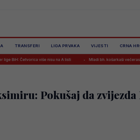
JA
TRANSFERI
LIGA PRVAKA
VIJESTI
CRNA HR
rica više nisu na A listi
Mladi bh. košarkaši večeras nemaju pravo 
simiru: Pokušaj da zvijezda