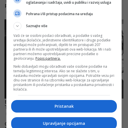
oglašavanja i sadržaja, uvidi u publiku i razvoj usluga
Pohrana i/ili pristup podacima na uređaju
Saznajte više
Vaši će se osobni podaci obrađivati, a podatke s vašeg
uređaja (kolačiće, jedinstvene identifikatore i druge podatke
uređaja) može pohranjivati, dijeliti te im pristupati 207
partnera ili ih može upotrebljavati ova web-lokacija. Mi i naši
partneri možemo upotrebljavati precizne podatke o
geolociranju.
Popis partnera.
Neki dobavljači mogu obrađivati vaše osobne podatke na
temelju legitimnog interesa. Ako se ne slažete s tim, u
nastavku možete upravljati svojim opcijama. Potražite vezu pri
dnu ove stranice ili na izborniku web-lokacije za upravljanje
pristankom ili povlačenje pristanka u postavkama privatnosti i
kolačića.
Pristanak
Upravljanje opcijama