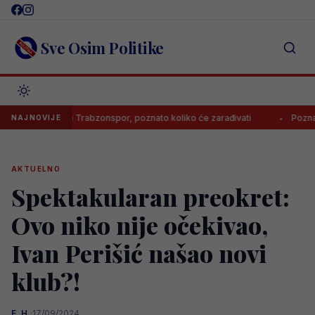
Skip
to
content
Sve Osim Politike
potpisao za Trabzonspor, poznato koliko će zarađivati
Poznato kol
NAJNOVIJE
AKTUELNO
Spektakularan preokret:
Ovo niko nije očekivao,
Ivan Perišić našao novi
klub?!
E. H.
·
17/09/2024