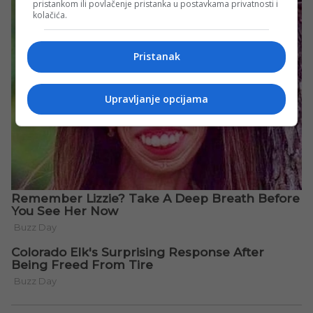
pristankom ili povlačenje pristanka u postavkama privatnosti i
kolačića.
Pristanak
Upravljanje opcijama