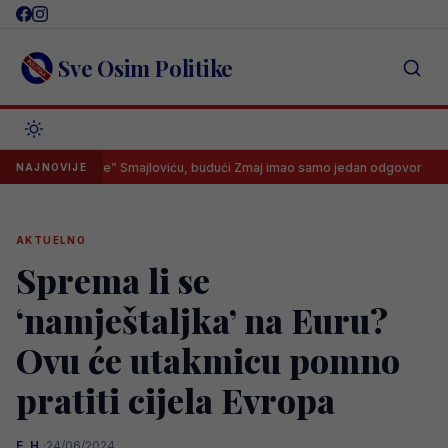
Skip
to
content
Sve Osim Politike
ao “na noge” Smajloviću, budući Zmaj imao samo jedan odgovor
G
NAJNOVIJE
AKTUELNO
Sprema li se
‘namještaljka’ na Euru?
Ovu će utakmicu pomno
pratiti cijela Evropa
E. H.
·
24/06/2024