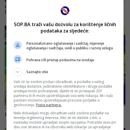
SOP.BA traži vašu dozvolu za korištenje ličnih
podataka za sljedeće:
Personalizirano oglašavanje i sadržaj, mjerenje
oglašavanja i sadržaja, uvidi u publiku i razvoj usluga
Pohrana i/ili pristup podacima na uređaju
Saznajte više
Vaši će se osobni podaci obrađivati, a podatke s vašeg
uređaja (kolačiće, jedinstvene identifikatore i druge podatke
uređaja) može pohranjivati, dijeliti te im pristupati 207
partnera ili ih može upotrebljavati ova web-lokacija. Mi i naši
partneri možemo upotrebljavati precizne podatke o
geolociranju.
Popis partnera.
Neki dobavljači mogu obrađivati vaše osobne podatke na
temelju legitimnog interesa. Ako se ne slažete s tim, u
nastavku možete upravljati svojim opcijama. Potražite vezu pri
dnu ove stranice ili na izborniku web-lokacije za upravljanje