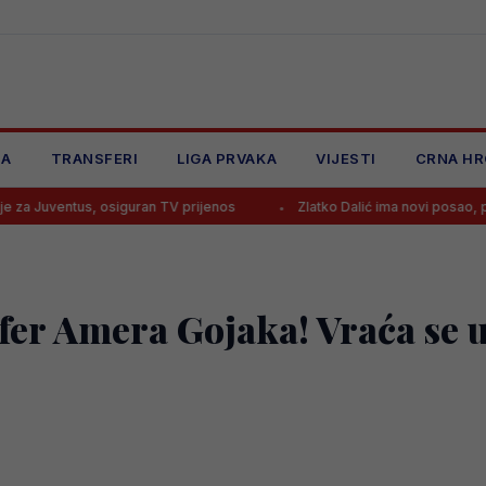
JA
TRANSFERI
LIGA PRVAKA
VIJESTI
CRNA HR
us, osiguran TV prijenos
Zlatko Dalić ima novi posao, postao najplać
fer Amera Gojaka! Vraća se u