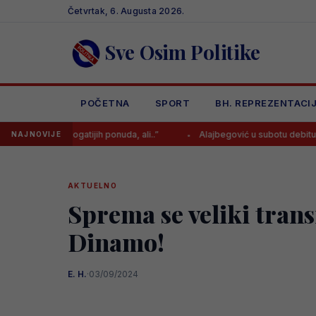
Skip
Četvrtak, 6. Augusta 2026.
to
content
Sve Osim Politike
POČETNA
SPORT
BH. REPREZENTACI
o i bogatijih ponuda, ali..”
Alajbegović u subotu debituje za Juvent
NAJNOVIJE
AKTUELNO
Sprema se veliki trans
Dinamo!
E. H.
·
03/09/2024