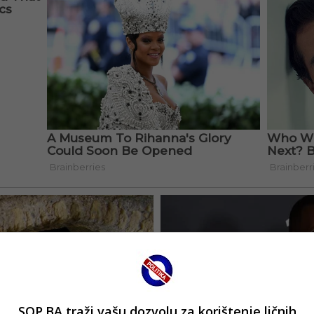
SOP.BA traži vašu dozvolu za korištenje ličnih