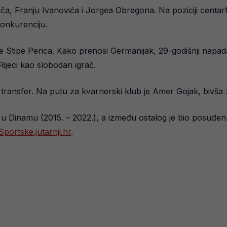
dača, Franju Ivanovića i Jorgea Obregona. Na poziciji centar
konkurenciju.
 Stipe Perica. Kako prenosi Germanijak, 29-godišnji napa
Rijeci kao slobodan igrač.
i transfer. Na putu za kvarnerski klub je Amer Gojak, bivša
 u Dinamu (2015. – 2022.), a između ostalog je bio posuđen 
Sportske.jutarnji.hr
.