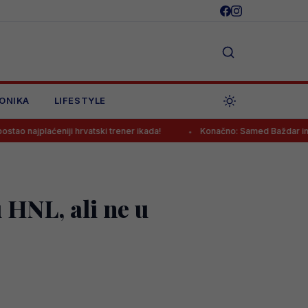
ONIKA
LIFESTYLE
eniji hrvatski trener ikada!
Konačno: Samed Baždar ima novi klub
 HNL, ali ne u