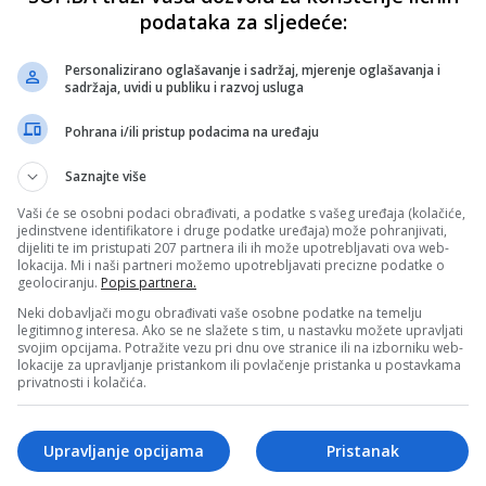
podataka za sljedeće:
Personalizirano oglašavanje i sadržaj, mjerenje oglašavanja i
sadržaja, uvidi u publiku i razvoj usluga
Pohrana i/ili pristup podacima na uređaju
Saznajte više
Vaši će se osobni podaci obrađivati, a podatke s vašeg uređaja (kolačiće,
jedinstvene identifikatore i druge podatke uređaja) može pohranjivati,
dijeliti te im pristupati 207 partnera ili ih može upotrebljavati ova web-
lokacija. Mi i naši partneri možemo upotrebljavati precizne podatke o
geolociranju.
Popis partnera.
Neki dobavljači mogu obrađivati vaše osobne podatke na temelju
legitimnog interesa. Ako se ne slažete s tim, u nastavku možete upravljati
svojim opcijama. Potražite vezu pri dnu ove stranice ili na izborniku web-
lokacije za upravljanje pristankom ili povlačenje pristanka u postavkama
privatnosti i kolačića.
Upravljanje opcijama
Pristanak