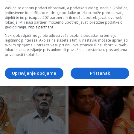
Vaši će se osobni podaci obrađivati, a podatke s vašeg uređaja (kolačiće,
jedinstvene identifikatore i druge podatke uređaja) može pohranjivati,
dijeliti te im pristupati 207 partnera ili ih može upotrebljavati ova web-
lokacija. Mi i naši partneri možemo upotrebljavati precizne podatke o
geolociranju.
Popis partnera.
Neki dobavljači mogu obrađivati vaše osobne podatke na temelju
legitimnog interesa. Ako se ne slažete s tim, u nastavku možete upravljati
svojim opcijama. Potražite vezu pri dnu ove stranice ili na izborniku web-
lokacije za upravljanje pristankom ili povlačenje pristanka u postavkama
privatnosti i kolačića.
Upravljanje opcijama
Pristanak