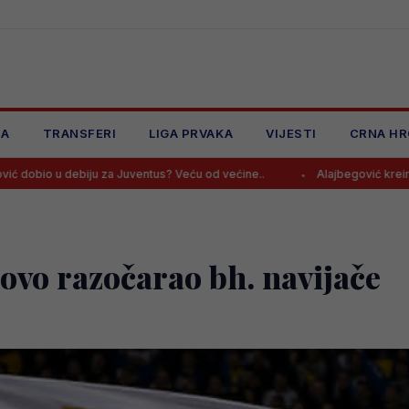
JA
TRANSFERI
LIGA PRVAKA
VIJESTI
CRNA HR
za Juventus? Veću od većine..
Alajbegović kreirao akciju iz bajke, 
vo razočarao bh. navijače