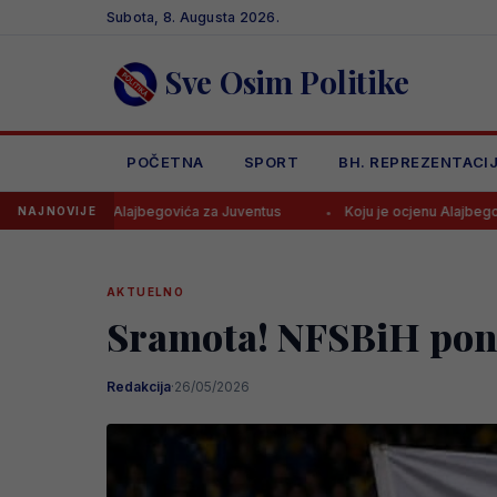
Skip
Subota, 8. Augusta 2026.
to
content
Sve Osim Politike
POČETNA
SPORT
BH. REPREZENTACI
lajbegovića za Juventus
Koju je ocjenu Alajbegović dobio u debiju 
NAJNOVIJE
AKTUELNO
Sramota! NFSBiH pono
Redakcija
·
26/05/2026