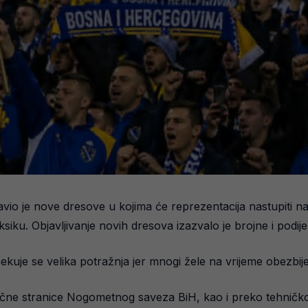
io je nove dresove u kojima će reprezentacija nastupiti 
ku. Objavljivanje novih dresova izazvalo je brojne i podije
uje se velika potražnja jer mnogi žele na vrijeme obezbijed
čne stranice Nogometnog saveza BiH, kao i preko tehničko