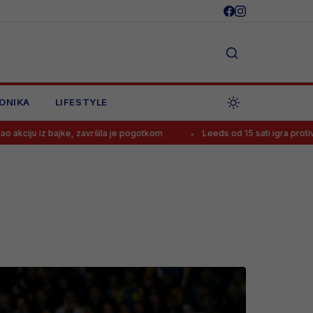
ONIKA
LIFESTYLE
završila je pogotkom
Leeds od 15 sati igra protiv Leipziga, poznat