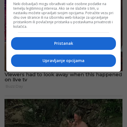
Neki dobavljači mogu obrađivati vaše osobne podatke na
temelju legitimnog interesa. Ako se ne slažete s tim, u
nastavku možete upravljati svojim opcijama. Potražite vezu pri
dnu ove stranice ili na izborniku web-lokacije za upravljanje
pristankom ili povlačenje pristanka u postavkama privatnosti i
kolačića.
Pristanak
Upravljanje opcijama