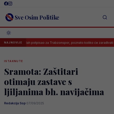
Skip
to
content
Sve Osim Politike
Salah potpisao za Trabzonspor, poznato koliko će zarađivati
NAJNOVIJE
ISTAKNUTE
Sramota: Zaštitari
otimaju zastave s
ljiljanima bh. navijačima
Redakcija Sop
·
07/09/2025