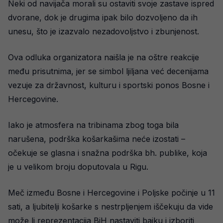
Neki od navijača morali su ostaviti svoje zastave ispred
dvorane, dok je drugima ipak bilo dozvoljeno da ih
unesu, što je izazvalo nezadovoljstvo i zbunjenost.
Ova odluka organizatora naišla je na oštre reakcije
među prisutnima, jer se simbol ljiljana već decenijama
vezuje za državnost, kulturu i sportski ponos Bosne i
Hercegovine.
Iako je atmosfera na tribinama zbog toga bila
narušena, podrška košarkašima neće izostati –
očekuje se glasna i snažna podrška bh. publike, koja
je u velikom broju doputovala u Rigu.
Meč između Bosne i Hercegovine i Poljske počinje u 11
sati, a ljubitelji košarke s nestrpljenjem iščekuju da vide
može li reprezentacija BiH nastaviti bajku i izboriti