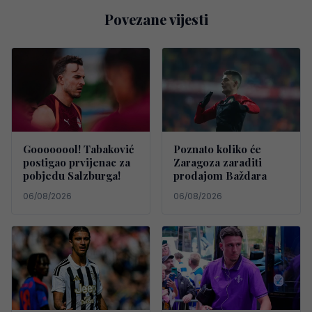
Povezane vijesti
Goooooool! Tabaković
Poznato koliko će
postigao prvijenac za
Zaragoza zaraditi
pobjedu Salzburga!
prodajom Baždara
06/08/2026
06/08/2026