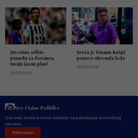
Juventus odbio
Sreća je Emanu Košpi
ponudu za Bosanca,
ponovo okrenula leđa
imaju jasan plan!
06/08/2026
06/08/2026
Sve Osim Politike
PRAVILA PRIVATNOSTI
MARKETING
USLOVI KORIŠTENJA
Ova web stranica koristi kolačiće za poboljšanje korisničkog
IMPRESSUM
KONTAKT
iskustva.
© 2026 Sve Osim Politike. Sva prava zadržana.
Prihvatam