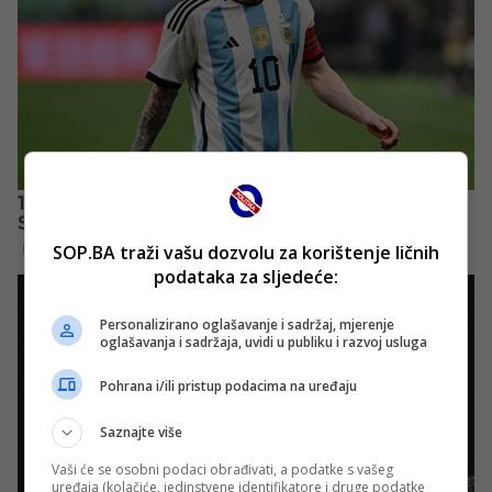
SOP.BA traži vašu dozvolu za korištenje ličnih
podataka za sljedeće:
Personalizirano oglašavanje i sadržaj, mjerenje
oglašavanja i sadržaja, uvidi u publiku i razvoj usluga
Pohrana i/ili pristup podacima na uređaju
Saznajte više
Vaši će se osobni podaci obrađivati, a podatke s vašeg
uređaja (kolačiće, jedinstvene identifikatore i druge podatke