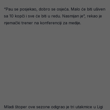
“Pau se posjekao, dobro se osjeća. Malo će biti ušiven
sa 10 kopči i sve će biti u redu. Nasmijan je”, rekao je
njemački trener na konferenciji za medije.
Mladi štoper ove sezone odigrao je tri utakmice u Ligi