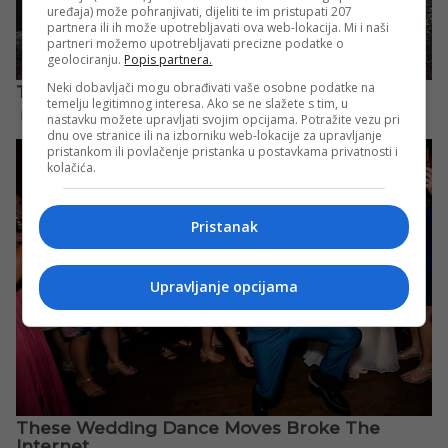
uređaja) može pohranjivati, dijeliti te im pristupati 207
partnera ili ih može upotrebljavati ova web-lokacija. Mi i naši
partneri možemo upotrebljavati precizne podatke o
geolociranju.
Popis partnera.
Neki dobavljači mogu obrađivati vaše osobne podatke na
temelju legitimnog interesa. Ako se ne slažete s tim, u
nastavku možete upravljati svojim opcijama. Potražite vezu pri
dnu ove stranice ili na izborniku web-lokacije za upravljanje
pristankom ili povlačenje pristanka u postavkama privatnosti i
kolačića.
Pristanak
Upravljanje opcijama