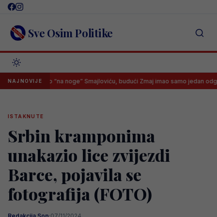
Skip
to
content
Sve Osim Politike
tputovao “na noge” Smajloviću, budući Zmaj imao samo jedan odgovor
NAJNOVIJE
ISTAKNUTE
Srbin kramponima
unakazio lice zvijezdi
Barce, pojavila se
fotografija (FOTO)
Redakcija Sop
·
07/11/2024