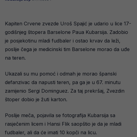
Kapiten Crvene zvezde Uroš Spajić je udario u lice 17-
godišnjeg štopera Barselone Paua Kubarsija. Zadobio
je posjekotinu mladi fudbaler i ostao krvav da leži,
poslije čega je medicinski tim Barselone morao da uđe
na teren.
Ukazali su mu pomoć i odmah je morao španski
defanzivac da napusti teren, pa ga je u 67. minutu
zamijenio Sergi Dominguez. Za taj prekršaj, Zvezdin
štoper dobio je žuti karton.
Poslije meča, pojavila se fotografija Kubarsija sa
rasječenim licem i Hansi Flik saopštio je da je mladi
fudbaler, ali da će imati 10 kopči na licu.