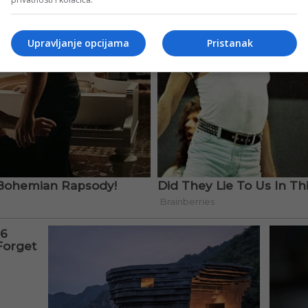
Upravljanje opcijama
Pristanak