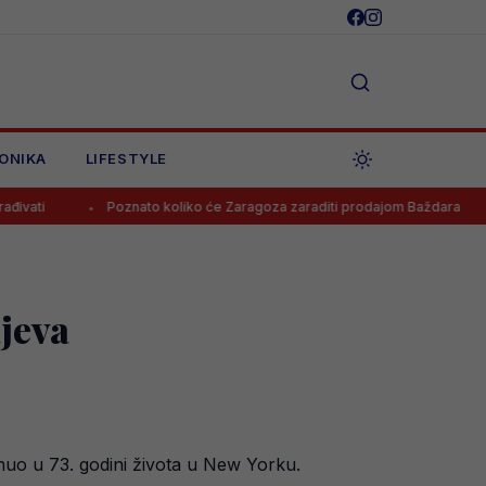
ONIKA
LIFESTYLE
Poznato koliko će Zaragoza zaraditi prodajom Baždara
Mostar
jeva
nuo u 73. godini života u New Yorku.