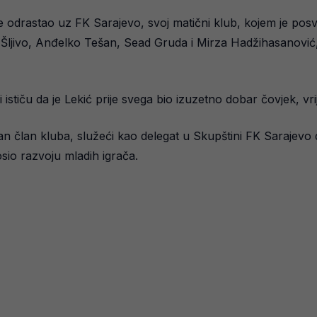
 odrastao uz FK Sarajevo, svoj matični klub, kojem je posveti
ivo, Anđelko Tešan, Sead Gruda i Mirza Hadžihasanović, s 
i ističu da je Lekić prije svega bio izuzetno dobar čovjek, v
van član kluba, služeći kao delegat u Skupštini FK Sarajevo
sio razvoju mladih igrača.