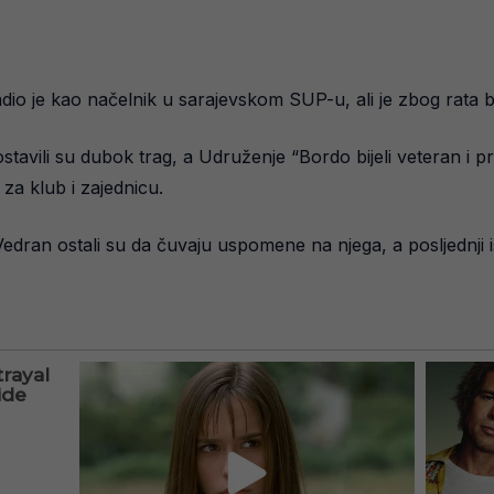
io je kao načelnik u sarajevskom SUP-u, ali je zbog rata bio 
tavili su dubok trag, a Udruženje “Bordo bijeli veteran i pri
 za klub i zajednicu.
Vedran ostali su da čuvaju uspomene na njega, a posljednji