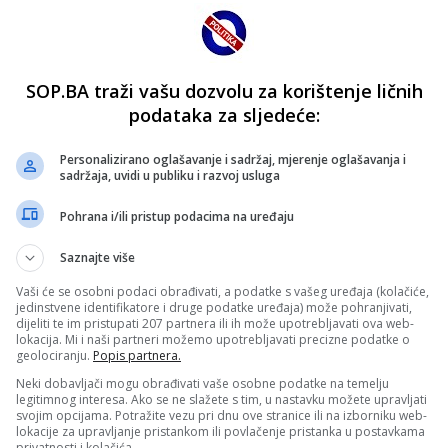
SOP.BA traži vašu dozvolu za korištenje ličnih
podataka za sljedeće:
Personalizirano oglašavanje i sadržaj, mjerenje oglašavanja i
sadržaja, uvidi u publiku i razvoj usluga
Pohrana i/ili pristup podacima na uređaju
Saznajte više
Vaši će se osobni podaci obrađivati, a podatke s vašeg uređaja (kolačiće,
jedinstvene identifikatore i druge podatke uređaja) može pohranjivati,
dijeliti te im pristupati 207 partnera ili ih može upotrebljavati ova web-
lokacija. Mi i naši partneri možemo upotrebljavati precizne podatke o
geolociranju.
Popis partnera.
Neki dobavljači mogu obrađivati vaše osobne podatke na temelju
legitimnog interesa. Ako se ne slažete s tim, u nastavku možete upravljati
svojim opcijama. Potražite vezu pri dnu ove stranice ili na izborniku web-
lokacije za upravljanje pristankom ili povlačenje pristanka u postavkama
privatnosti i kolačića.