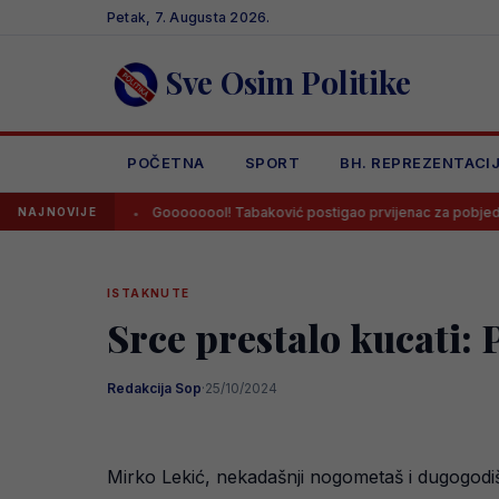
Skip
Petak, 7. Augusta 2026.
to
content
Sve Osim Politike
POČETNA
SPORT
BH. REPREZENTACI
m
Goooooool! Tabaković postigao prvijenac za pobjedu Salzburga!
NAJNOVIJE
ISTAKNUTE
Srce prestalo kucati: 
Redakcija Sop
·
25/10/2024
Mirko Lekić, nekadašnji nogometaš i dugogodiš