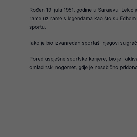
Rođen 19. jula 1951. godine u Sarajevu, Lekić je
rame uz rame s legendama kao što su Edhem Šlj
sportu.
Iako je bio izvanredan sportaš, njegovi suigrač
Pored uspješne sportske karijere, bio je i akti
omladinski nogomet, gdje je nesebično pridono