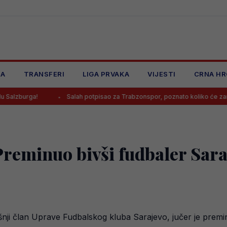
JA
TRANSFERI
LIGA PRVAKA
VIJESTI
CRNA HR
Salah potpisao za Trabzonspor, poznato koliko će zarađivati
Preminuo bivši fudbaler Sara
nji član Uprave Fudbalskog kluba Sarajevo, jučer je premi