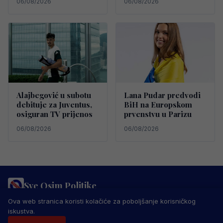
06/08/2026
06/08/2026
Alajbegović u subotu
Lana Pudar predvodi
debituje za Juventus,
BiH na Europskom
osiguran TV prijenos
prvenstvu u Parizu
06/08/2026
06/08/2026
Sve Osim Politike
PRAVILA PRIVATNOSTI
MARKETING
USLOVI KORIŠTENJA
Ova web stranica koristi kolačiće za poboljšanje korisničkog
IMPRESSUM
KONTAKT
iskustva.
© 2026 Sve Osim Politike. Sva prava zadržana.