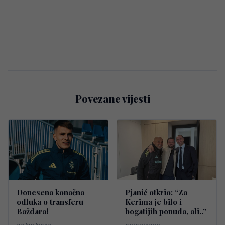
Povezane vijesti
Donesena konačna
Pjanić otkrio: “Za
odluka o transferu
Kerima je bilo i
Baždara!
bogatijih ponuda, ali..”