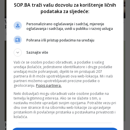
SOP.BA traži vašu dozvolu za korištenje ličnih
podataka za sljedeće:
Personalizirano oglašavanje i sadržaj, mjerenje
oglašavanja i sadržaja, uvidi u publiku i razvoj usluga
Pohrana i/ili pristup podacima na uređaju
Saznajte više
Vaši će se osobni podaci obrađivati, a podatke s vašeg
uređaja (kolačiće, jedinstvene identifikatore i druge podatke
uređaja) može pohranjivati, dijeliti te im pristupati 207
partnera ili ih može upotrebljavati ova web-lokacija. Mi i naši
partneri možemo upotrebljavati precizne podatke o
geolociranju.
Popis partnera.
Neki dobavljači mogu obrađivati vaše osobne podatke na
temelju legitimnog interesa. Ako se ne slažete s tim, u
nastavku možete upravljati svojim opcijama. Potražite vezu pri
dnu ove stranice ili na izborniku web-lokacije za upravljanje
pristankom ili povlačenje pristanka u postavkama privatnosti i
kolačića.