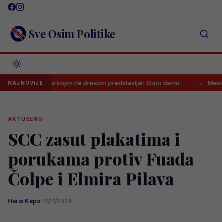
Skip
to
content
Sve Osim Politike
: Poznato s kojim će dresom predstavljati Staru damu
Messi dvostru
NAJNOVIJE
AKTUELNO
SCC zasut plakatima i
porukama protiv Fuada
Čolpe i Elmira Pilava
Haris Kapo
·
12/11/2024