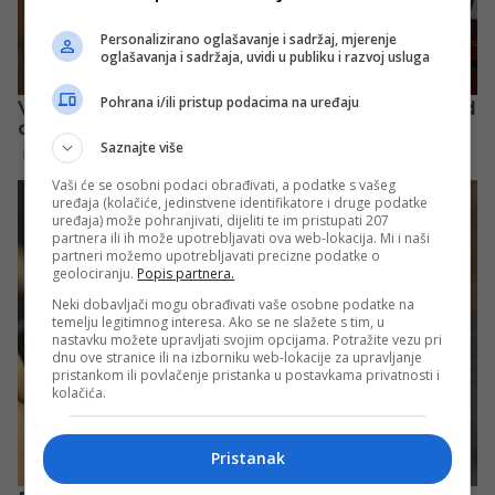
Personalizirano oglašavanje i sadržaj, mjerenje
oglašavanja i sadržaja, uvidi u publiku i razvoj usluga
Pohrana i/ili pristup podacima na uređaju
Saznajte više
Vaši će se osobni podaci obrađivati, a podatke s vašeg
uređaja (kolačiće, jedinstvene identifikatore i druge podatke
uređaja) može pohranjivati, dijeliti te im pristupati 207
partnera ili ih može upotrebljavati ova web-lokacija. Mi i naši
partneri možemo upotrebljavati precizne podatke o
geolociranju.
Popis partnera.
Neki dobavljači mogu obrađivati vaše osobne podatke na
temelju legitimnog interesa. Ako se ne slažete s tim, u
nastavku možete upravljati svojim opcijama. Potražite vezu pri
dnu ove stranice ili na izborniku web-lokacije za upravljanje
pristankom ili povlačenje pristanka u postavkama privatnosti i
kolačića.
Pristanak