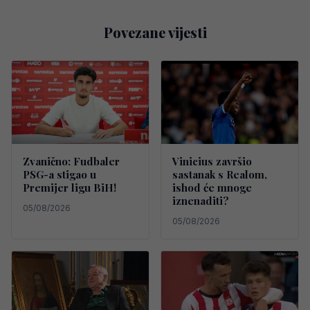
Povezane vijesti
Zvanično: Fudbaler
Vinicius završio
PSG-a stigao u
sastanak s Realom,
Premijer ligu BiH!
ishod će mnoge
iznenaditi?
05/08/2026
05/08/2026