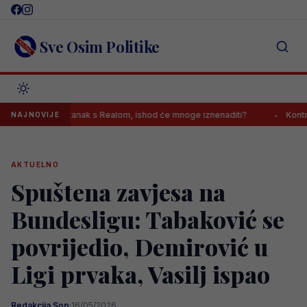
Skip
to
content
Sve Osim Politike
šio sastanak s Realom, ishod će mnoge iznenaditi?
Kontroverzni ga
NAJNOVIJE
AKTUELNO
Spuštena zavjesa na
Bundesligu: Tabaković se
povrijedio, Demirović u
Ligi prvaka, Vasilj ispao
Redakcija Sop
·
16/05/2026