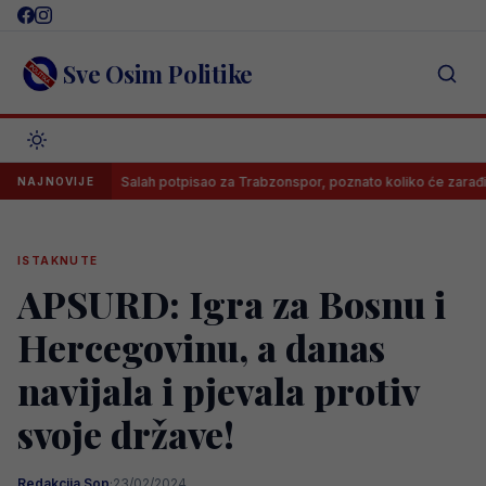
Skip
to
content
Sve Osim Politike
!
Salah potpisao za Trabzonspor, poznato koliko će zarađivati
NAJNOVIJE
ISTAKNUTE
APSURD: Igra za Bosnu i
Hercegovinu, a danas
navijala i pjevala protiv
svoje države!
Redakcija Sop
·
23/02/2024