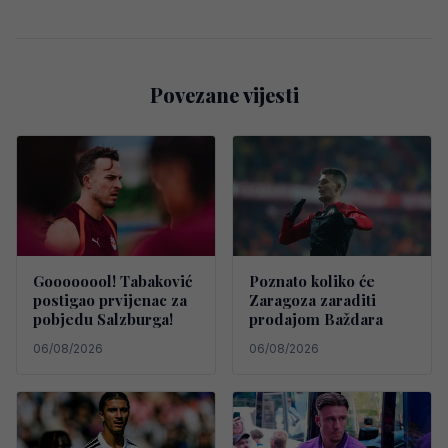
Povezane vijesti
Goooooool! Tabaković
Poznato koliko će
postigao prvijenac za
Zaragoza zaraditi
pobjedu Salzburga!
prodajom Baždara
06/08/2026
06/08/2026