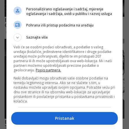
Personalizirano oglašavanje i sadržaj, mjerenje
oglašavanja i sadržaja, uvidi u publiku i razvoj usluga
Pohrana i/ili pristup podacima na uređaju
Saznajte više
Vaši će se osobni podaci obrađivati, a podatke s vašeg
uređaja (kolačiće, jedinstvene identifikatore i druge podatke
uređaja) može pohranjivati, dijeliti te im pristupati 207
partnera ili ih može upotrebljavati ova web-lokacija. Mi i naši
partneri možemo upotrebljavati precizne podatke o
geolociranju.
Popis partnera.
Neki dobavljači mogu obrađivati vaše osobne podatke na
temelju legitimnog interesa. Ako se ne slažete s tim, u
nastavku možete upravljati svojim opcijama. Potražite vezu pri
dnu ove stranice ili na izborniku web-lokacije za upravljanje
pristankom ili povlačenje pristanka u postavkama privatnosti i
kolačića.
Pristanak