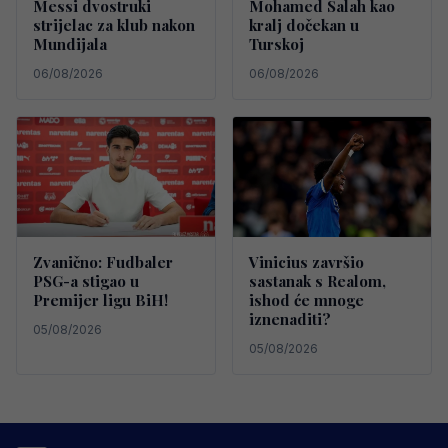
Messi dvostruki
Mohamed Salah kao
strijelac za klub nakon
kralj dočekan u
Mundijala
Turskoj
06/08/2026
06/08/2026
Zvanično: Fudbaler
Vinicius završio
PSG-a stigao u
sastanak s Realom,
Premijer ligu BiH!
ishod će mnoge
iznenaditi?
05/08/2026
05/08/2026