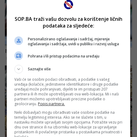
SOP.BA traži vašu dozvolu za korištenje ličnih
podataka za sljedeće:
Personalizirano oglašavanje i sadržaj, mjerenje
oglašavanja i sadržaja, uvidi u publiku i razvoj usluga
Pohrana i/ili pristup podacima na uređaju
Saznajte više
Vaši će se osobni podaci obrađivati, a podatke s vašeg
uređaja (kolačiće, jedinstvene identifikatore i druge podatke
uređaja) može pohranjivati, dijeliti te im pristupati 207
partnera ili ih može upotrebljavati ova web-lokacija. Mi i naši
partneri možemo upotrebljavati precizne podatke o
geolociranju.
Popis partnera.
Neki dobavljači mogu obrađivati vaše osobne podatke na
temelju legitimnog interesa. Ako se ne slažete s tim, u
nastavku možete upravljati svojim opcijama. Potražite vezu pri
dnu ove stranice ili na izborniku web-lokacije za upravljanje
pristankom ili povlačenje pristanka u postavkama privatnosti i
kolačića.