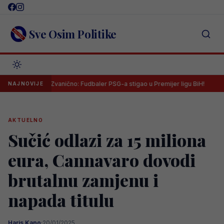
Skip
to
content
Sve Osim Politike
Zvanično: Fudbaler PSG-a stigao u Premijer ligu BiH!
Vini
NAJNOVIJE
AKTUELNO
Sučić odlazi za 15 miliona
eura, Cannavaro dovodi
brutalnu zamjenu i
napada titulu
Haris Kapo
·
20/01/2025