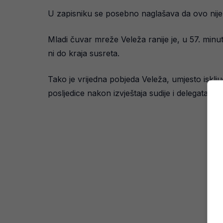
U zapisniku se posebno naglašava da ovo nije b
Mladi čuvar mreže Veleža ranije je, u 57. minu
ni do kraja susreta.
Tako je vrijedna pobjeda Veleža, umjesto isklj
posljedice nakon izvještaja sudije i delegata.