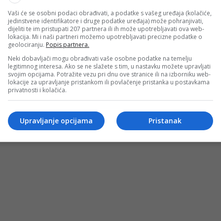
Vaši će se osobni podaci obrađivati, a podatke s vašeg uređaja (kolačiće,
jedinstvene identifikatore i druge podatke uređaja) može pohranjivati,
dijeliti te im pristupati 207 partnera ili ih može upotrebljavati ova web-
lokacija. Mi i naši partneri možemo upotrebljavati precizne podatke o
geolociranju.
Popis partnera.
Neki dobavljači mogu obrađivati vaše osobne podatke na temelju
legitimnog interesa. Ako se ne slažete s tim, u nastavku možete upravljati
svojim opcijama. Potražite vezu pri dnu ove stranice ili na izborniku web-
lokacije za upravljanje pristankom ili povlačenje pristanka u postavkama
privatnosti i kolačića.
Upravljanje opcijama
Pristanak