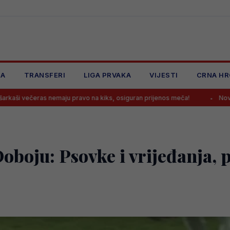
JA
TRANSFERI
LIGA PRVAKA
VIJESTI
CRNA HR
 nemaju pravo na kiks, osiguran prijenos meča!
Novosti oko Tahiro
Doboju: Psovke i vrijeđanja, 