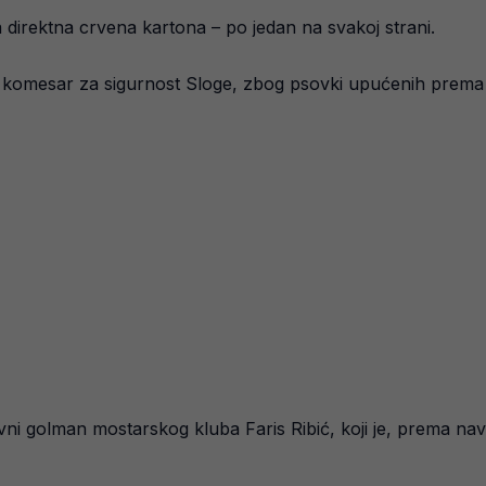
irektna crvena kartona – po jedan na svakoj strani.
ć, komesar za sigurnost Sloge, zbog psovki upućenih prema
rvni golman mostarskog kluba Faris Ribić, koji je, prema na