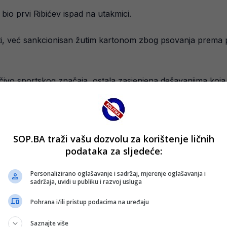
io prvi Ribićev ispad na utakmici.
ti, već sankcionisan žutim kartonom zbog psovanja prema prot
učivo sportskog značaja, ostala zasjenjena dešavanjima koja 
SOP.BA traži vašu dozvolu za korištenje ličnih
podataka za sljedeće:
Personalizirano oglašavanje i sadržaj, mjerenje oglašavanja i
sadržaja, uvidi u publiku i razvoj usluga
Pohrana i/ili pristup podacima na uređaju
Saznajte više