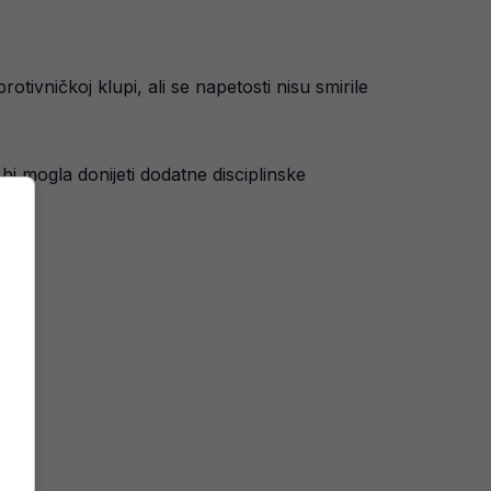
ivničkoj klupi, ali se napetosti nisu smirile
bi mogla donijeti dodatne disciplinske