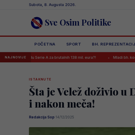
Skip
Subota, 8. Augusta 2026.
to
content
Sve Osim Politike
POČETNA
SPORT
BH. REPREZENTACI
du Serie A za brutalnih 138 mil. eura?!
Mladi bh. košarkaši večeras
NAJNOVIJE
ISTAKNUTE
Šta je Velež doživio u 
i nakon meča!
Redakcija Sop
·
14/12/2025