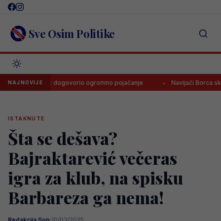
Skip
to
content
Sve Osim Politike
ski Velež dogovorio ogromno pojačanje
Navijači Borca skandirali
NAJNOVIJE
ISTAKNUTE
Šta se dešava?
Bajraktarević večeras
igra za klub, na spisku
Barbareza ga nema!
Redakcija Sop
·
10/03/2025