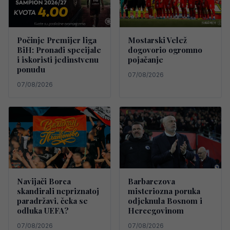
Počinje Premijer liga
Mostarski Velež
BiH: Pronađi specijale
dogovorio ogromno
i iskoristi jedinstvenu
pojačanje
ponudu
07/08/2026
07/08/2026
Navijači Borca
Barbarezova
skandirali nepriznatoj
misteriozna poruka
paradržavi, čeka se
odjeknula Bosnom i
odluka UEFA?
Hercegovinom
07/08/2026
07/08/2026