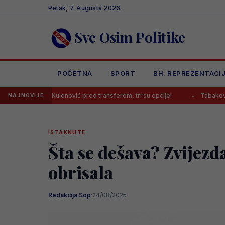
Skip
Petak, 7. Augusta 2026.
to
content
Sve Osim Politike
POČETNA
SPORT
BH. REPREZENTACI
enović pred transferom, tri su opcije!
Tabaković komentirao prvij
NAJNOVIJE
ISTAKNUTE
Šta se dešava? Zvijezd
obrisala
Redakcija Sop
·
24/08/2025