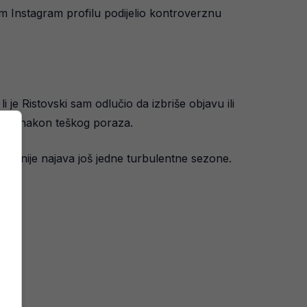
m Instagram profilu podijelio kontroverznu
 je Ristovski sam odlučio da izbriše objavu ili
ajevu nakon teškog poraza.
ci nije najava još jedne turbulentne sezone.