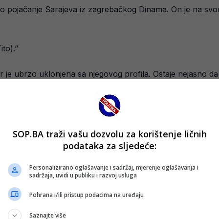
tno pojačanje Sarajeva iz zagrebačkog Dinama. On je na svo
ito).”
 je ubrzo uklonjena sa njegovog profila. Ostaje nejasno da li
mnje da će njegova izjava dodatno uzdrmati atmosferu u Sar
način da se konsoliduje i pokaže da ovaj debakl u Banjoj Lu
SOP.BA traži vašu dozvolu za korištenje ličnih
podataka za sljedeće:
Personalizirano oglašavanje i sadržaj, mjerenje oglašavanja i
sadržaja, uvidi u publiku i razvoj usluga
Pohrana i/ili pristup podacima na uređaju
Saznajte više