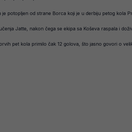
 potopljen od strane Borca koji je u derbiju petog kola Premi
čenja Jatte, nakon čega se ekipa sa Koševa raspala i doživ
rvih pet kola primilo čak 12 golova, što jasno govori o vel