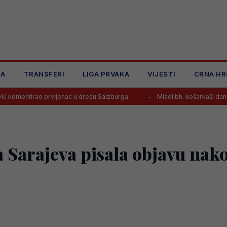
JA
TRANSFERI
LIGA PRVAKA
VIJESTI
CRNA HR
enac u dresu Salzburga
Mladi bh. košarkaši danas traže novu pobje
a Sarajeva pisala objavu nak