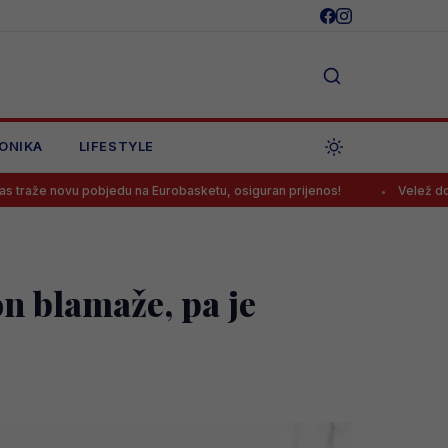
ONIKA
LIFESTYLE
du na Eurobasketu, osiguran prijenos!
Velež doveo napadača kojeg
on blamaže, pa je