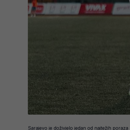
Sarajevo je doživjelo jedan od najtežih poraza 