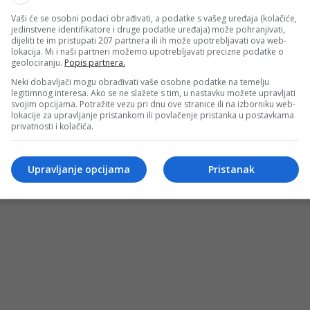
Vaši će se osobni podaci obrađivati, a podatke s vašeg uređaja (kolačiće,
jedinstvene identifikatore i druge podatke uređaja) može pohranjivati,
dijeliti te im pristupati 207 partnera ili ih može upotrebljavati ova web-
lokacija. Mi i naši partneri možemo upotrebljavati precizne podatke o
geolociranju.
Popis partnera.
Neki dobavljači mogu obrađivati vaše osobne podatke na temelju
legitimnog interesa. Ako se ne slažete s tim, u nastavku možete upravljati
svojim opcijama. Potražite vezu pri dnu ove stranice ili na izborniku web-
lokacije za upravljanje pristankom ili povlačenje pristanka u postavkama
privatnosti i kolačića.
Upravljanje opcijama
Pristanak