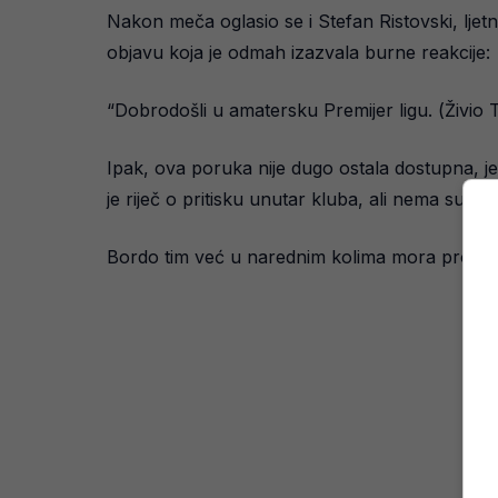
Nakon meča oglasio se i Stefan Ristovski, lje
objavu koja je odmah izazvala burne reakcije:
“Dobrodošli u amatersku Premijer ligu. (Živio T
Ipak, ova poruka nije dugo ostala dostupna, jer
je riječ o pritisku unutar kluba, ali nema su
Bordo tim već u narednim kolima mora pronaći 