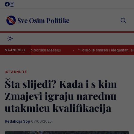
Skip
to
content
Sve Osim Politike
vno poslao poruku Messiju
“Toliko je smiren i elegantan, ali istovre
NAJNOVIJE
ISTAKNUTE
Šta slijedi? Kada i s kim
Zmajevi igraju narednu
utakmicu kvalifikacija
Redakcija Sop
·
07/06/2025