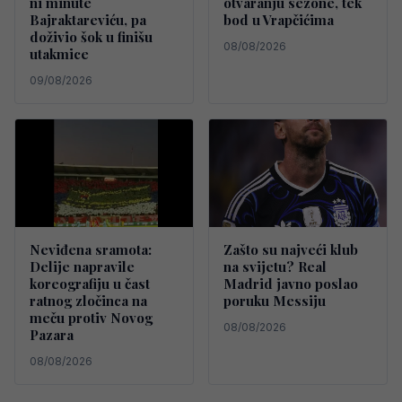
ni minute
otvaranju sezone, tek
Bajraktareviću, pa
bod u Vrapčićima
doživio šok u finišu
08/08/2026
utakmice
09/08/2026
Neviđena sramota:
Zašto su najveći klub
Delije napravile
na svijetu? Real
koreografiju u čast
Madrid javno poslao
ratnog zločinca na
poruku Messiju
meču protiv Novog
08/08/2026
Pazara
08/08/2026