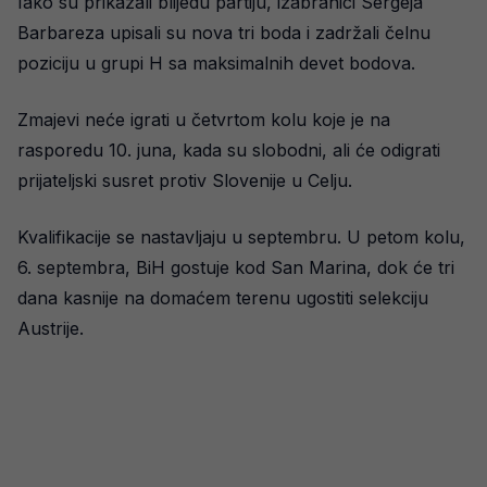
Iako su prikazali blijedu partiju, izabranici Sergeja
Barbareza upisali su nova tri boda i zadržali čelnu
poziciju u grupi H sa maksimalnih devet bodova.
Zmajevi neće igrati u četvrtom kolu koje je na
rasporedu 10. juna, kada su slobodni, ali će odigrati
prijateljski susret protiv Slovenije u Celju.
Kvalifikacije se nastavljaju u septembru. U petom kolu,
6. septembra, BiH gostuje kod San Marina, dok će tri
dana kasnije na domaćem terenu ugostiti selekciju
Austrije.