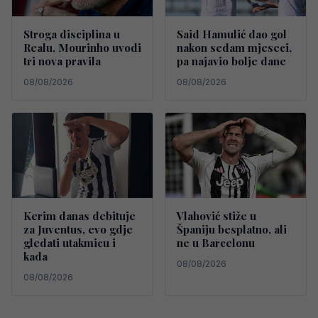
Stroga disciplina u
Said Hamulić dao gol
Realu, Mourinho uvodi
nakon sedam mjeseci,
tri nova pravila
pa najavio bolje dane
08/08/2026
08/08/2026
Kerim danas debituje
Vlahović stiže u
za Juventus, evo gdje
Španiju besplatno, ali
gledati utakmicu i
ne u Barcelonu
kada
08/08/2026
08/08/2026