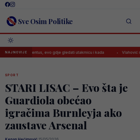
Skip
to
content
Sve Osim Politike
e za Juventus, evo gdje gledati utakmicu i kada
Vlahović stiže u Š
NAJNOVIJE
SPORT
STARI LISAC – Evo šta je
Guardiola obećao
igračima Burnleyja ako
zaustave Arsenal
Kenan Hećimović
·
15/05/2026