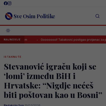
Skip
to
content
Sve Osim Politike
cegovinom
Goooooool! Tabaković postigao prvijenac za pobjedu Sa
NAJNOVIJE
ISTAKNUTE
Stevanović igraču koji se
‘lomi’ između BiH i
Hrvatske: “Nigdje nećeš
biti poštovan kao u Bosni”
Redakcija Sop
·
19/03/2026