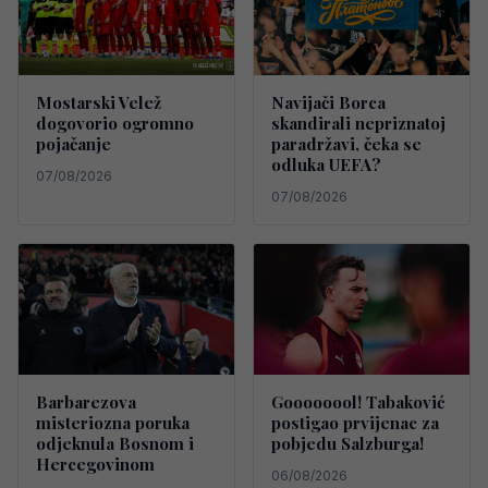
Mostarski Velež
Navijači Borca
dogovorio ogromno
skandirali nepriznatoj
pojačanje
paradržavi, čeka se
odluka UEFA?
07/08/2026
07/08/2026
Barbarezova
Goooooool! Tabaković
misteriozna poruka
postigao prvijenac za
odjeknula Bosnom i
pobjedu Salzburga!
Hercegovinom
06/08/2026