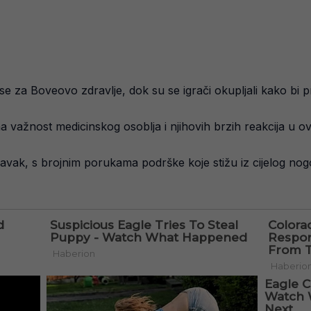
 se za Boveovo zdravlje, dok su se igrači okupljali kako bi p
na važnost medicinskog osoblja i njihovih brzih reakcija u o
vak, s brojnim porukama podrške koje stižu iz cijelog nog