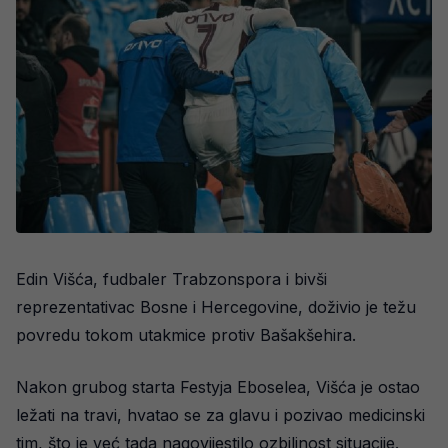
Edin Višća, fudbaler Trabzonspora i bivši
reprezentativac Bosne i Hercegovine, doživio je težu
povredu tokom utakmice protiv Bašakšehira.
Nakon grubog starta Festyja Eboselea, Višća je ostao
ležati na travi, hvatao se za glavu i pozivao medicinski
tim, što je već tada nagovijestilo ozbiljnost situacije.