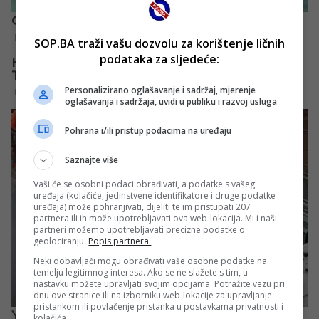
SOP.BA traži vašu dozvolu za korištenje ličnih
podataka za sljedeće:
Personalizirano oglašavanje i sadržaj, mjerenje
oglašavanja i sadržaja, uvidi u publiku i razvoj usluga
Pohrana i/ili pristup podacima na uređaju
Saznajte više
Vaši će se osobni podaci obrađivati, a podatke s vašeg
uređaja (kolačiće, jedinstvene identifikatore i druge podatke
uređaja) može pohranjivati, dijeliti te im pristupati 207
partnera ili ih može upotrebljavati ova web-lokacija. Mi i naši
partneri možemo upotrebljavati precizne podatke o
geolociranju.
Popis partnera.
Neki dobavljači mogu obrađivati vaše osobne podatke na
temelju legitimnog interesa. Ako se ne slažete s tim, u
nastavku možete upravljati svojim opcijama. Potražite vezu pri
dnu ove stranice ili na izborniku web-lokacije za upravljanje
pristankom ili povlačenje pristanka u postavkama privatnosti i
kolačića.