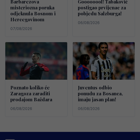
Barbarezova
Goooooool! Tabaković
misteriozna poruka
postigao prvijenac za
odjeknula Bosnom i
pobjedu Salzburga!
Hercegovinom
06/08/2026
07/08/2026
Poznato koliko će
Juventus odbio
Zaragoza zaraditi
ponudu za Bosanca,
prodajom Baždara
imaju jasan plan!
06/08/2026
06/08/2026