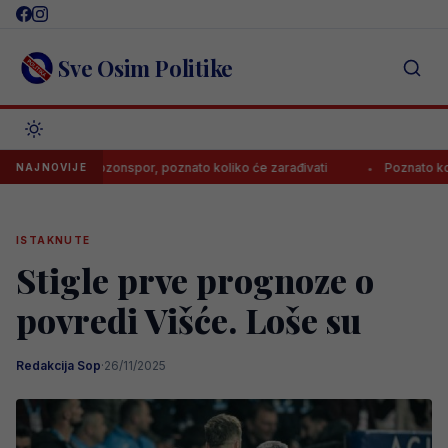
Skip
to
content
Sve Osim Politike
o za Trabzonspor, poznato koliko će zarađivati
Poznato koliko će 
NAJNOVIJE
ISTAKNUTE
Stigle prve prognoze o
povredi Višće. Loše su
Redakcija Sop
·
26/11/2025