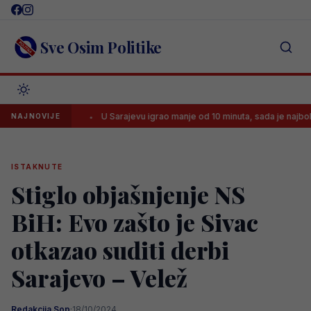
Skip
to
content
Sve Osim Politike
i..’
U Sarajevu igrao manje od 10 minuta, sada je najbolji strijelac b
NAJNOVIJE
ISTAKNUTE
Stiglo objašnjenje NS
BiH: Evo zašto je Sivac
otkazao suditi derbi
Sarajevo – Velež
Redakcija Sop
·
18/10/2024