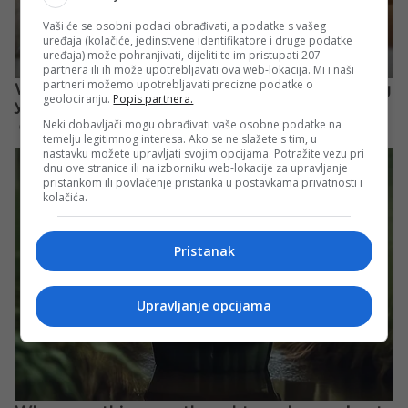
Vaši će se osobni podaci obrađivati, a podatke s vašeg
uređaja (kolačiće, jedinstvene identifikatore i druge podatke
uređaja) može pohranjivati, dijeliti te im pristupati 207
partnera ili ih može upotrebljavati ova web-lokacija. Mi i naši
partneri možemo upotrebljavati precizne podatke o
geolociranju.
Popis partnera.
Neki dobavljači mogu obrađivati vaše osobne podatke na
temelju legitimnog interesa. Ako se ne slažete s tim, u
nastavku možete upravljati svojim opcijama. Potražite vezu pri
dnu ove stranice ili na izborniku web-lokacije za upravljanje
pristankom ili povlačenje pristanka u postavkama privatnosti i
kolačića.
Pristanak
Upravljanje opcijama