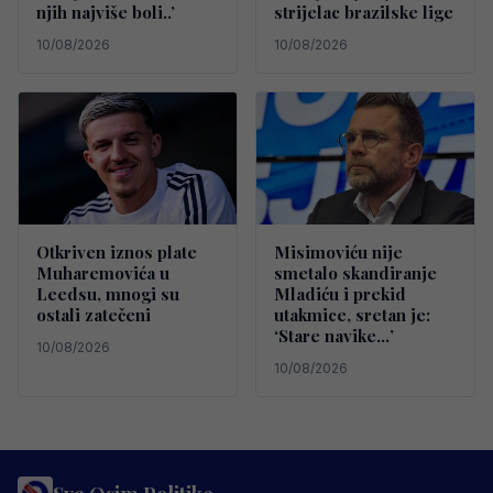
njih najviše boli..’
strijelac brazilske lige
10/08/2026
10/08/2026
Otkriven iznos plate
Misimoviću nije
Muharemovića u
smetalo skandiranje
Leedsu, mnogi su
Mladiću i prekid
ostali zatečeni
utakmice, sretan je:
‘Stare navike…’
10/08/2026
10/08/2026