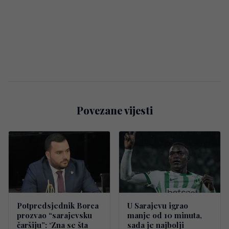
Povezane vijesti
Potpredsjednik Borca
U Sarajevu igrao
prozvao “sarajevsku
manje od 10 minuta,
čaršiju”: ‘Zna se šta
sada je najbolji