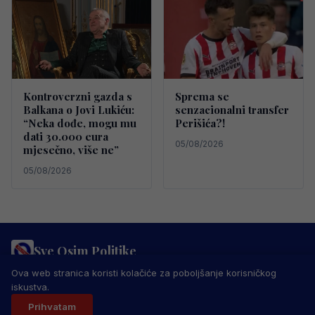
Kontroverzni gazda s
Sprema se
Balkana o Jovi Lukiću:
senzacionalni transfer
“Neka dođe, mogu mu
Perišića?!
dati 30.000 eura
05/08/2026
mjesečno, više ne”
05/08/2026
Sve Osim Politike
PRAVILA PRIVATNOSTI
MARKETING
USLOVI KORIŠTENJA
Ova web stranica koristi kolačiće za poboljšanje korisničkog
IMPRESSUM
KONTAKT
iskustva.
© 2026 Sve Osim Politike. Sva prava zadržana.
Prihvatam