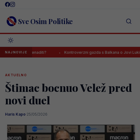
Skip
to
content
Sve Osim Politike
ge iznenaditi?
Kontroverzni gazda s Balkana o Jovi Lukiću: “Neka
NAJNOVIJE
AKTUELNO
Štimac bocnuo Velež pred
novi duel
Haris Kapo
·
25/05/2026