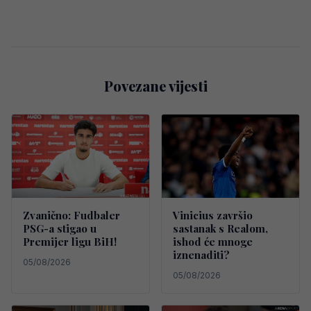
Povezane vijesti
Zvanično: Fudbaler
Vinicius završio
PSG-a stigao u
sastanak s Realom,
Premijer ligu BiH!
ishod će mnoge
iznenaditi?
05/08/2026
05/08/2026