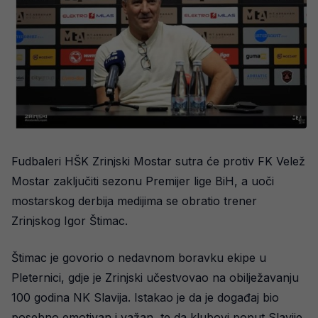
Fudbaleri HŠK Zrinjski Mostar sutra će protiv FK Velež
Mostar zaključiti sezonu Premijer lige BiH, a uoči
mostarskog derbija medijima se obratio trener
Zrinjskog Igor Štimac.
Štimac je govorio o nedavnom boravku ekipe u
Pleternici, gdje je Zrinjski učestvovao na obilježavanju
100 godina NK Slavija. Istakao je da je događaj bio
posebno emotivan i važan, te da klubovi poput Slavije