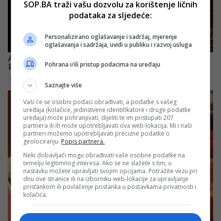
SOP.BA traži vašu dozvolu za korištenje ličnih
podataka za sljedeće:
Personalizirano oglašavanje i sadržaj, mjerenje
oglašavanja i sadržaja, uvidi u publiku i razvoj usluga
Pohrana i/ili pristup podacima na uređaju
Saznajte više
Vaši će se osobni podaci obrađivati, a podatke s vašeg
uređaja (kolačiće, jedinstvene identifikatore i druge podatke
uređaja) može pohranjivati, dijeliti te im pristupati 207
partnera ili ih može upotrebljavati ova web-lokacija. Mi i naši
partneri možemo upotrebljavati precizne podatke o
geolociranju.
Popis partnera.
Neki dobavljači mogu obrađivati vaše osobne podatke na
temelju legitimnog interesa. Ako se ne slažete s tim, u
nastavku možete upravljati svojim opcijama. Potražite vezu pri
dnu ove stranice ili na izborniku web-lokacije za upravljanje
pristankom ili povlačenje pristanka u postavkama privatnosti i
kolačića.