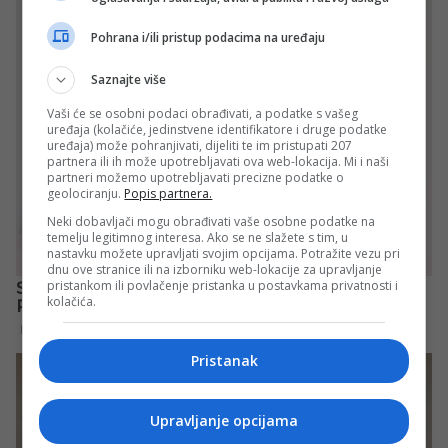
Pohrana i/ili pristup podacima na uređaju
Saznajte više
Vaši će se osobni podaci obrađivati, a podatke s vašeg
uređaja (kolačiće, jedinstvene identifikatore i druge podatke
uređaja) može pohranjivati, dijeliti te im pristupati 207
partnera ili ih može upotrebljavati ova web-lokacija. Mi i naši
partneri možemo upotrebljavati precizne podatke o
geolociranju.
Popis partnera.
Neki dobavljači mogu obrađivati vaše osobne podatke na
temelju legitimnog interesa. Ako se ne slažete s tim, u
nastavku možete upravljati svojim opcijama. Potražite vezu pri
dnu ove stranice ili na izborniku web-lokacije za upravljanje
pristankom ili povlačenje pristanka u postavkama privatnosti i
kolačića.
Pristanak
Upravljanje opcijama