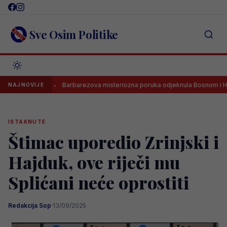
Skip
to
content
Sve Osim Politike
A?
Barbarezova misteriozna poruka odjeknula Bosnom i Hercegov
NAJNOVIJE
ISTAKNUTE
Štimac uporedio Zrinjski i
Hajduk, ove riječi mu
Splićani neće oprostiti
Redakcija Sop
·
13/09/2025