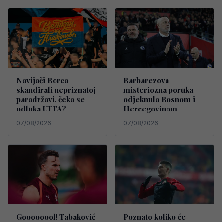
Navijači Borca
Barbarezova
skandirali nepriznatoj
misteriozna poruka
paradržavi, čeka se
odjeknula Bosnom i
odluka UEFA?
Hercegovinom
07/08/2026
07/08/2026
Goooooool! Tabaković
Poznato koliko će