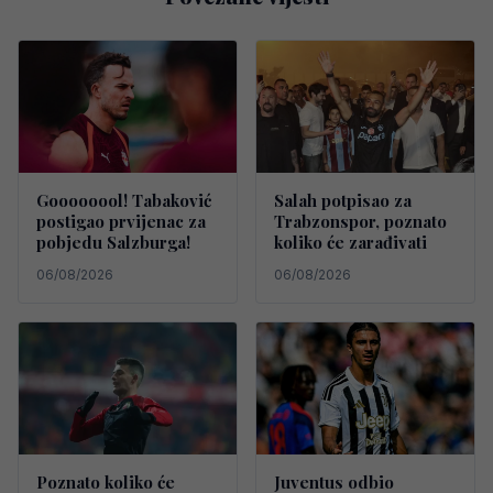
Goooooool! Tabaković
Salah potpisao za
postigao prvijenac za
Trabzonspor, poznato
pobjedu Salzburga!
koliko će zarađivati
06/08/2026
06/08/2026
Poznato koliko će
Juventus odbio