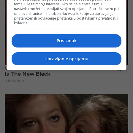
temelju legitimnog interesa. Ako se ne slažete s tim, u
nastavku možete upravljati svojim opcijama. Potražite vezu pri
dnu ove stranice ili na izborniku web-lokacije za upravljanje
pristankom ili povlačenje pristanka u postavkama privatnosti i
kolačića.
Pristanak
Upravljanje opcijama