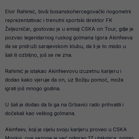
Elvir Rahimić, bivši bosanskohercegovački nogometni
reprezentativac i trenutni sportski direktor FK
Željezničar, gostovao je u emisiji CSKA on Tour, gdje je
pozvao legendarnog ruskog golmana Igora Akinfeeva
da se pridruži sarajevskom klubu, da li je to mislio u
šali ili ozbiljno, još se ne zna.
Rahimić je istakao Akinfeevovu izuzetnu karijeru i
dodao kako vjeruje da on, uz Božiju pomoć, može
igrati još mnogo godina.
U šali je dodao da bi ga na Grbavici rado prihvatili i
dočekali kao velikog golmana.
Akinfeev, koji je cijelu svoju karijeru proveo u CSKA
Moskvi, ove sezone je već odigrao 17 utakmica, primio