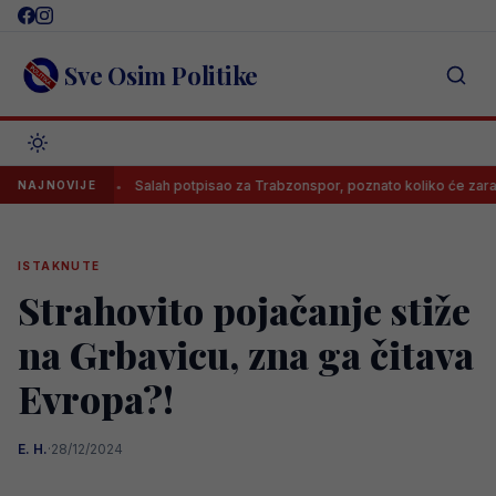
Skip
to
content
Sve Osim Politike
ga!
Salah potpisao za Trabzonspor, poznato koliko će zarađivati
NAJNOVIJE
ISTAKNUTE
Strahovito pojačanje stiže
na Grbavicu, zna ga čitava
Evropa?!
E. H.
·
28/12/2024