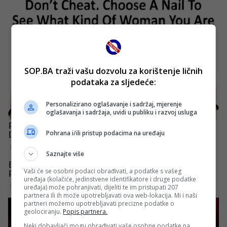
SOP.BA traži vašu dozvolu za korištenje ličnih
podataka za sljedeće:
Personalizirano oglašavanje i sadržaj, mjerenje
oglašavanja i sadržaja, uvidi u publiku i razvoj usluga
Pohrana i/ili pristup podacima na uređaju
Saznajte više
Vaši će se osobni podaci obrađivati, a podatke s vašeg
uređaja (kolačiće, jedinstvene identifikatore i druge podatke
uređaja) može pohranjivati, dijeliti te im pristupati 207
partnera ili ih može upotrebljavati ova web-lokacija. Mi i naši
partneri možemo upotrebljavati precizne podatke o
geolociranju.
Popis partnera.
Neki dobavljači mogu obrađivati vaše osobne podatke na