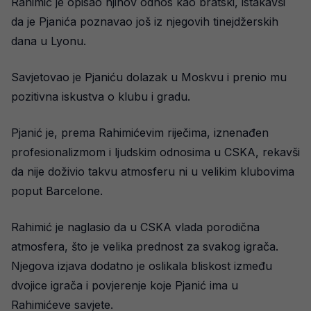
Rahimić je opisao njihov odnos kao bratski, istakavši
da je Pjanića poznavao još iz njegovih tinejdžerskih
dana u Lyonu.
Savjetovao je Pjaniću dolazak u Moskvu i prenio mu
pozitivna iskustva o klubu i gradu.
Pjanić je, prema Rahimićevim riječima, iznenađen
profesionalizmom i ljudskim odnosima u CSKA, rekavši
da nije doživio takvu atmosferu ni u velikim klubovima
poput Barcelone.
Rahimić je naglasio da u CSKA vlada porodična
atmosfera, što je velika prednost za svakog igrača.
Njegova izjava dodatno je oslikala bliskost između
dvojice igrača i povjerenje koje Pjanić ima u
Rahimićeve savjete.