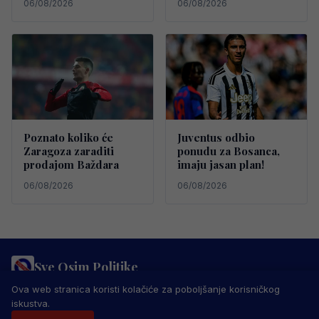
06/08/2026
06/08/2026
Poznato koliko će
Juventus odbio
Zaragoza zaraditi
ponudu za Bosanca,
prodajom Baždara
imaju jasan plan!
06/08/2026
06/08/2026
Sve Osim Politike
PRAVILA PRIVATNOSTI
MARKETING
USLOVI KORIŠTENJA
Ova web stranica koristi kolačiće za poboljšanje korisničkog
IMPRESSUM
KONTAKT
iskustva.
© 2026 Sve Osim Politike. Sva prava zadržana.