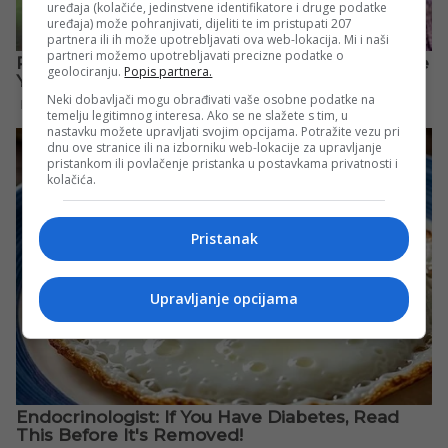
uređaja (kolačiće, jedinstvene identifikatore i druge podatke
uređaja) može pohranjivati, dijeliti te im pristupati 207
partnera ili ih može upotrebljavati ova web-lokacija. Mi i naši
partneri možemo upotrebljavati precizne podatke o
geolociranju.
Popis partnera.
Neki dobavljači mogu obrađivati vaše osobne podatke na
temelju legitimnog interesa. Ako se ne slažete s tim, u
nastavku možete upravljati svojim opcijama. Potražite vezu pri
dnu ove stranice ili na izborniku web-lokacije za upravljanje
pristankom ili povlačenje pristanka u postavkama privatnosti i
kolačića.
Pristanak
Upravljanje opcijama