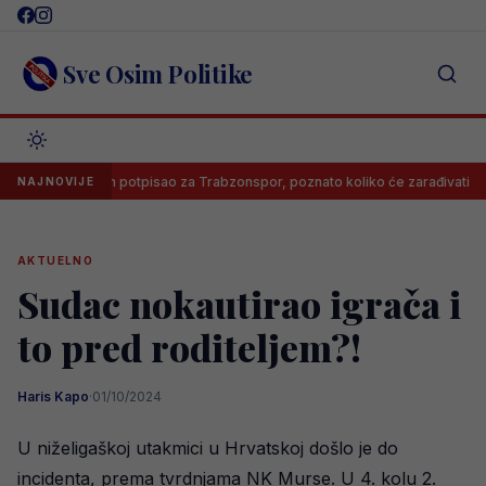
Skip
to
content
Sve Osim Politike
Salah potpisao za Trabzonspor, poznato koliko će zarađivati
NAJNOVIJE
AKTUELNO
Sudac nokautirao igrača i
to pred roditeljem?!
Haris Kapo
·
01/10/2024
U niželigaškoj utakmici u Hrvatskoj došlo je do
incidenta, prema tvrdnjama NK Murse. U 4. kolu 2.