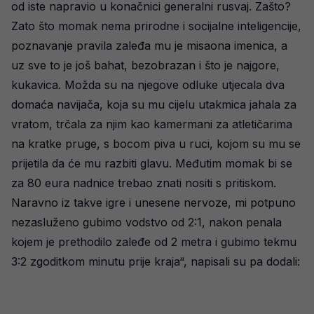
od iste napravio u konačnici generalni rusvaj. Zašto?
Zato što momak nema prirodne i socijalne inteligencije,
poznavanje pravila zaleđa mu je misaona imenica, a
uz sve to je još bahat, bezobrazan i što je najgore,
kukavica. Možda su na njegove odluke utjecala dva
domaća navijača, koja su mu cijelu utakmica jahala za
vratom, trčala za njim kao kamermani za atletičarima
na kratke pruge, s bocom piva u ruci, kojom su mu se
prijetila da će mu razbiti glavu. Međutim momak bi se
za 80 eura nadnice trebao znati nositi s pritiskom.
Naravno iz takve igre i unesene nervoze, mi potpuno
nezasluženo gubimo vodstvo od 2:1, nakon penala
kojem je prethodilo zaleđe od 2 metra i gubimo tekmu
3:2 zgoditkom minutu prije kraja“, napisali su pa dodali: