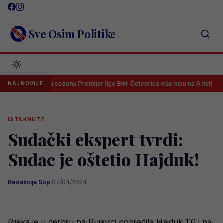
Skip
to
content
Sve Osim Politike
ija za novu sezonu Premijer lige BiH: Četvorica više nisu na A listi
Š
NAJNOVIJE
ISTAKNUTE
Sudački ekspert tvrdi:
Sudac je oštetio Hajduk!
Redakcija Sop
·
07/04/2024
Rijeka je u derbiju na Rujevici pobijedila Hajduk 1:0 i na