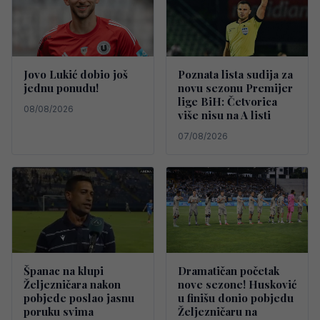
Jovo Lukić dobio još
Poznata lista sudija za
jednu ponudu!
novu sezonu Premijer
lige BiH: Četvorica
08/08/2026
više nisu na A listi
07/08/2026
Španac na klupi
Dramatičan početak
Željezničara nakon
nove sezone! Husković
pobjede poslao jasnu
u finišu donio pobjedu
poruku svima
Željezničaru na