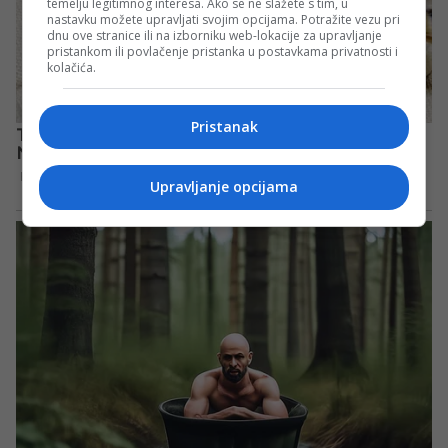
temelju legitimnog interesa. Ako se ne slažete s tim, u
nastavku možete upravljati svojim opcijama. Potražite vezu pri
dnu ove stranice ili na izborniku web-lokacije za upravljanje
pristankom ili povlačenje pristanka u postavkama privatnosti i
kolačića.
Pristanak
Upravljanje opcijama