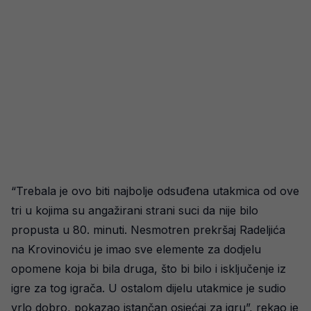
“Trebala je ovo biti najbolje odsuđena utakmica od ove
tri u kojima su angažirani strani suci da nije bilo
propusta u 80. minuti. Nesmotren prekršaj Radeljića
na Krovinoviću je imao sve elemente za dodjelu
opomene koja bi bila druga, što bi bilo i isključenje iz
igre za tog igrača. U ostalom dijelu utakmice je sudio
vrlo dobro, pokazao istančan osjećaj za igru”, rekao je