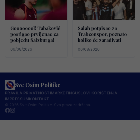
Goooooool! Tabaković
Salah potpisao za
postigao prvijenac za
Trabzonspor, poznato
pobjedu Salzburga!
koliko će zarađivati
06/08/2026
06/08/2026
Sve Osim Politike
PRAVILA PRIVATNOSTI
MARKETING
USLOVI KORIŠTENJA
IMPRESSUM
KONTAKT
© 2026 Sve Osim Politike. Sva prava zadržana.