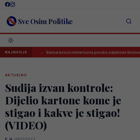
Skip
to
content
Sve Osim Politike
 UEFA?
Barbarezova misteriozna poruka odjeknula Bosnom i Herc
NAJNOVIJE
AKTUELNO
Sudija izvan kontrole:
Dijelio kartone kome je
stigao i kakve je stigao!
(VIDEO)
E. H.
·
09/12/2023