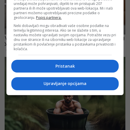
uređaja) može pohranjivati, dijeliti te im pristupati 207
partnera ili ih može upotrebljavati ova web-lokacija. Mi i naši
partneri možemo upotrebljavati precizne podatke o
geolociranju.
Popis partnera.
Neki dobavljači mogu obrađivati vaše osobne podatke na
temelju legitimnog interesa. Ako se ne slažete s tim, u
nastavku možete upravljati svojim opcijama. Potražite vezu pri
dnu ove stranice ili na izborniku web-lokacije za upravljanje
pristankom ili povlačenje pristanka u postavkama privatnosti i
kolačića.
Pristanak
Upravljanje opcijama