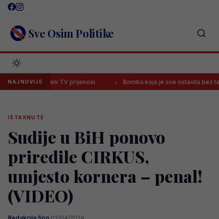
Skip
to
content
Sve Osim Politike
osigurani TV prijenosi
Bomba koja je sve ostavila bez teksta: Live
NAJNOVIJE
ISTAKNUTE
Sudije u BiH ponovo
priredile CIRKUS,
umjesto kornera – penal!
(VIDEO)
Redakcija Sop
·
02/04/2024