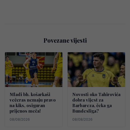
Povezane vijesti
Mladi bh. košarkaši
Novosti oko Tahirovića
večeras nemaju pravo
dobra vijest za
na kiks, osiguran
Barbareza, čeka ga
prijenos meča!
Bundesliga?
08/08/2026
08/08/2026