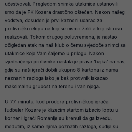
učestvovali. Pregledom snimka utakmice ustanovili
smo da je FK Kozara drastično oštećen. Nakon našeg
vodstva, dosuđen je prvi kazneni udarac za
protivničku ekipu na koji se nismo žalili a koji isti nisu
realizovali. Tokom drugog poluvremena, je nastao
očigledan atak na naš klub o čemu svjedoče snimci sa
utakmice koje Vam šaljemo u prilogu. Nakon
izjednačenja protivnika nastala je prava ‘hajka’ na nas,
gdje su naši igrači dobili ukupno 8 kartona iz nama
neznanih razloga iako je baš protivnik iskazao
maksimalnu grubost na terenu i van njega.
U 77. minutu, kod prodora protivničkog igrača,
fudbaler Kozare je klizećim startom izbacio loptu u
korner i igrači Romanije su krenuli da ga izvedu,
međutim, iz samo njima poznatih razloga, sudije su