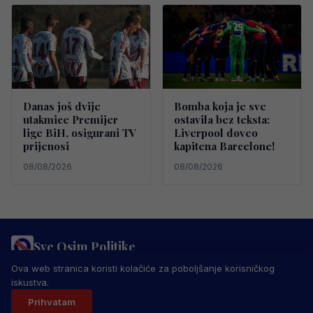
Danas još dvije
Bomba koja je sve
utakmice Premijer
ostavila bez teksta:
lige BiH, osigurani TV
Liverpool doveo
prijenosi
kapitena Barcelone!
08/08/2026
08/08/2026
Sve Osim Politike
PRAVILA PRIVATNOSTI
MARKETING
USLOVI KORIŠTENJA
Ova web stranica koristi kolačiće za poboljšanje korisničkog
IMPRESSUM
KONTAKT
iskustva.
© 2026 Sve Osim Politike. Sva prava zadržana.
Prihvatam