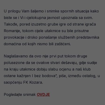
U prilogu Vam šaljemo i snimke spornih situacija kako
biste se i Vi i cjelokupna javnost upoznala sa svim.
Takođe, pored izuzetno grube igre od strane igrača
Romanije, tokom cijele utakmice su bile prisutne
provokacije i drsko ponašanje službenih predstavnika
domaćina od kojih nismo bili zaštićeni.
Naglašavamo da ovo nije prvi put tokom druge
polusezone da se ovakve stvari dešavaju, gdje sudije
na kraju utakmice dobiju slabu ocjenu a naš klub
ostane kažnjen I bez bodova”, piše, između ostalog, u
saopćenju FK Kozara.
Pogledajte snimak
OVDJE